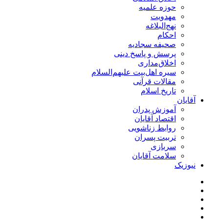
حوزه علمیه
مهدویت
نهج‌البلاغه
احکام
صحیفه سجادیه
پرسش و پاسخ دینی
اخلاق‌مداری
سیره اهل‌بیت علیهم‌السلام
مقالات قرآنی
تاریخ اسلام
آقایان
آموزش پدران
اقتصاد آقایان
روابط زناشویی
تربیت پسران
سربازی
سلامت آقایان
نیوزیک