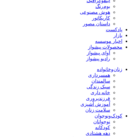
اینفوگرافیک
بوم‌رنگ
هوش مصنوعی
کاریکاتور
داستان مصور
پادکست
بازار
اخبار موسسه
محصولات پیشواز
آوای پیشواز
رادیو پیشواز
زنان‌وخانواده
همسرداری
سالمندان
سبک زندگی
خانه داری
فرزندپروری
آموزش آشپزی
سلامت زنان
کودک‌ونوجوان
نوجوانان
کودکانه
دهه هشتادی