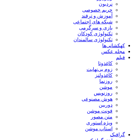
نردبون
حریم خصوصی
آموزش و ترفند
شبکه های اجتماعی
بازی و سرگرمی
تکنولوژی کودکان
تکنولوژی سالمندان
کهکشانی‌ها
مجله عکس
فیلم
کاغذوتا
زوم بی‌نهایت
کاغذولنز
روزنما
موشن
روزنویس
هوش مصنوعی
دوربین
فونت موشن
متن مصور
ویژه استوری
استاپ موشن
گرافیک