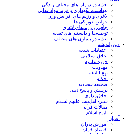
تغذیه در دوران های مختلف زندگی
بهداشت، نگهداری و خرید مواد غذایی
لاغری و رژیم های افزایش وزن
خواص خوراكی ها
چاقی و رژیم‌های لاغری
توصیه‌ها و دانستنی‌های تغذیه
تغذیه در بیماری های مختلف
دین‌واندیشه
اعتقادات شیعه
اخلاق اسلامی
حوزه علمیه
مهدویت
نهج‌البلاغه
احکام
صحیفه سجادیه
پرسش و پاسخ دینی
اخلاق‌مداری
سیره اهل‌بیت علیهم‌السلام
مقالات قرآنی
تاریخ اسلام
آقایان
آموزش پدران
اقتصاد آقایان