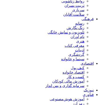
روابط زناشویی
تربیت پسران
سربازی
سلامت آقایان
فرهنگی
رسانه
زنگ نگارش
تلویزیون و نمایش خانگی
نام آوران
هنری
معرفی کتاب
ادبیات
گردشگری
سینما و خانواده
اقتصادی
کیف پول
اقتصاد خانواده
کسب و کار
آموزش مالی کودکان
سرمایه گذاری و پس انداز
نیوزیک
فناوری
آموزش هوش‌مصنوعی
رمز ارز