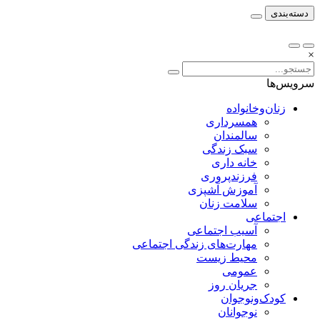
دسته‌بندی
×
سرویس‌ها
زنان‌وخانواده
همسرداری
سالمندان
سبک زندگی
خانه داری
فرزندپروری
آموزش آشپزی
سلامت زنان
اجتماعی
آسیب اجتماعی
مهارت‌های زندگی اجتماعی
محیط زیست
عمومی
جریان روز
کودک‌ونوجوان
نوجوانان