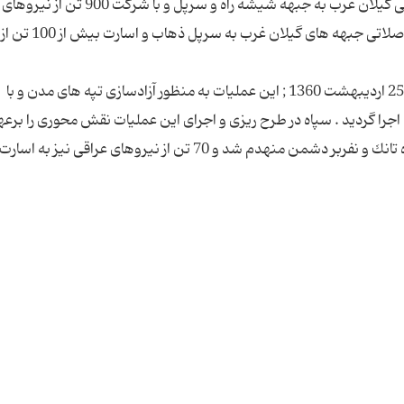
منظور آزادسازی تنگه حاجیان و بازشدن جاده مواصلاتی گیلان غرب به جبهه شیشه راه و سرپل و ب
انجام گرفت . آزادسازی تنگه حاجیان و اتصال جاده مواصلاتی جبهه های گیلان غرب به سرپل ذهاب و اسارت بیش از 100 تن از
10 ـ عملیات شیخ فضل الله نوری در منطقه آبادان در 25 اردیبهشت 1360 ; این عملیات به منظور آزادسازی تپه های مدن و با
های ارتش و سپاه اجرا گردید . سپاه در طرح ریزی و اجرای این عملیات نقش محوری را برع
داشت . تپه های مدن در این عملیات آزاد و 22 دستگاه تانك و نفربر دشمن منهدم شد و 70 تن از نیروهای عراقی نیز به اسارت