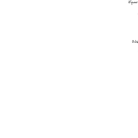
ا شركت 900 تن از نیروهای سپاه
هده