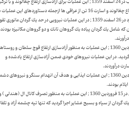
2 ـ عملیات روی ارتفاعات چغالوند در منطقه گیلان غرب در 24 اسفند 1359 ; این عملیات برای آزادسازی ارتفاع چغالوند و با 
3 ـ عملیات امام مهدی (عج ) در غرب منطقه سوسنگرد در 26 اسفند 1359 ; در این عملیات نیرویی در حد یك گردان مانور
نیروهای دشمن كه شامل یك گردان پیاده یك گروهان تانك و دو گروهان مكانیزه بودن
4 ـ عملیات قوچ سلطان در منطقه مریوان در اول فروردین 1360 ; این عملیات به منظور آزادسازی ارتفاع قوچ سلطان و روست
 گردید. در این عملیات نیروهای خودی ضمن آزادسازی ارتفاع یادشده و
5 ـ عملیات در ارتفاعات ذیل در منطقه ایلام در 14 فروردین 1360 ; این عملیات ایذایی و هدف آن انهدام سنگر و نیروه
6 ـ عملیات حضرت مهدی (عج ) در منطقه غرب دزفول در 15 فروردین 1360 ; این عملیات به منظور تصرف كانال ال (هندل
 گردان از سپاه و بسیج عشایر اجرا گردید كه تنها تپه چشمه آزاد و تلفات