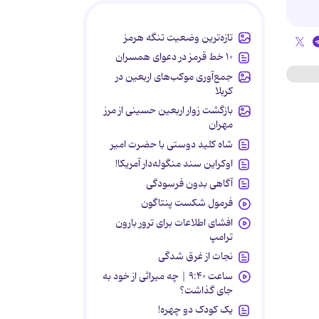
تازه‌ترین وضعیت تنگه هرمز
۱۰ خط قرمز در دعوای همسران
جمع‌آوری موکب‌های اربعین در
کربلا
بازگشت زوار اربعین حسینی از مرز
مهران
شاه کلید دوستی با حضرت امیر
اوکراین سند منگوله‌دار آمریکا!
آگاهی بدون فرسودگی
فرمول شکست پنتاگون
افشای اطلاعات برای ترور بارون
ترامپ
نجات از غرق شدگی
ساعت ۹:۴۰ | چه میراثی از خود به
جای گذاشت؟
یک کودک دو چهره!