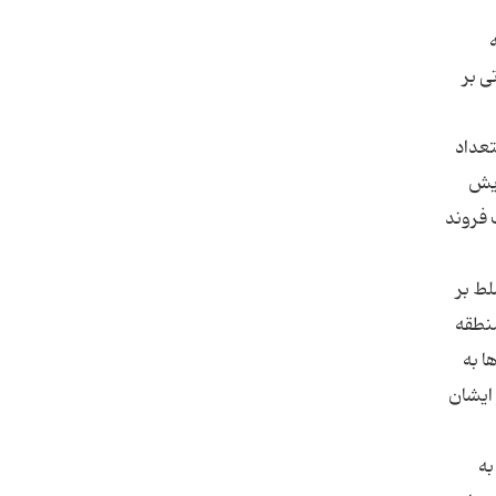
ه
ی بر
با استعداد
 افزایش
اه تانك و نفربر و یك فروند
از و تسلط بر
منطقه
 شد و بیش از 700 تن از عراقی ها به
 ایشان
دراز و به