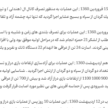
عملیات حضرت مهدی (عج ) در منطقه غرب دزفول در 15 فروردین 1360 ; این عملیات به منظور تصرف كانال ال (هندلی ) و تپ
 گردان از سپاه و بسیج عشایر اجرا گردید كه تنها تپه چشمه آزاد و تلفات
7 ـ عملیات امام مهدی (عج ) در منطقه شوش در 25 فروردین 1360 ; این عملیات برای تصرف بلندی های زغن و شلیبه و 
یك گروهان تقویت شده از نیروهای سپاه و 18 تن داوطلب از لشكر 21 حمزه انجام شد كه در مراحل اولیه موفق بود ولی با
فشار دشمن نیروهای خودی به مواضع خود عقب نشینی كردند. اسارت 24 تن از عراقی ها انهدام 22 دستگ
8 ـ عملیات بازی دراز در منطقه سرپل ذهاب از دوم تا دهم اردیبهشت 1360 ; این عملیات برای آزادسازی ارتفاعات بازی در
 دو گردان از سپاه و دو گردان از ارتش اجرا گردید . شناسایی اولیه 
را برادران سپاه انجام دادند . در این نبرد قله های 850 900 1000 1100 از ارتفاعات بازی دراز آزاد
ید شیرودی پس از حماسه آفرینی های بی نظیر مورد اصابت قرار گرفت و
9 ـ عملیات آزادسازی تنگه حاجیان در منطقه گیلان غرب در 12 اردیبهشت 1360 ; این عملیات 10 روز پس از عملیات بازی 