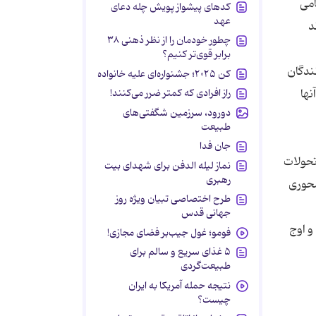
امی
کدهای پیشواز پویش چله دعای
عهد
د
چطور خودمان را از نظر ذهنی ۳۸
برابر قوی‌تر کنیم؟
نندگان
کن ۲۰۲۵؛ جشنواره‌ای علیه خانواده
راز افرادی که کمتر ضرر می‌کنند!
نها
دورود، سرزمین شگفتی‌های
طبیعت
جان فدا
 ای در سیر تحولات
نماز لیله الدفن برای شهدای بیت
رهبری
محوری
طرح اختصاصی تبیان ویژه روز
جهانی قدس
ل قوا و اوج
فومو؛ غول جیب‌بر فضای مجازی!
۵ غذای سریع و سالم برای
طبیعت‌گردی
نتیجه حمله آمریکا به ایران
چیست؟