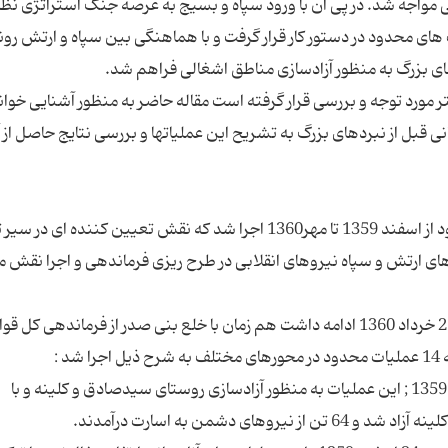
 مواجه شد. در پی آن با ورود سپاه و بسیج به عرصه جنگ استراتژی نظ
های محدود در دستور كار قرار گرفت و با هماهنگی بین سپاه و ارتش رون
تر مورد توجه و بررسی قرار گرفته است مقاله حاضر به منظور آشنایی خوا
 قبل از نبردهای بزرگ به تشریح این عملیاتها و بررسی نتایج حاصل از آ
در ادامه روند جدید جنگ در مجموع 25 عملیات محدود از اسفند 1359 تا مهر1360 اجرا شد كه نقش تعیین كننده
 ارتش و سپاه نیروهای انقلابی در طرح ریزی فرماندهی و اجرا نقش 
الف) مرحله اول این عملیات ها كه از اسفند 1359 تا 21 خرداد 1360 ادامه داشت هم زمان با خلع بنی صدر از فرماندهی ك
1 ـ عملیات كلینه در منطقه دشت ذهاب در 14 اسفند 1359 ; این عملیات به منظور آزادسازی روستای سیدصادق و كلینه و با