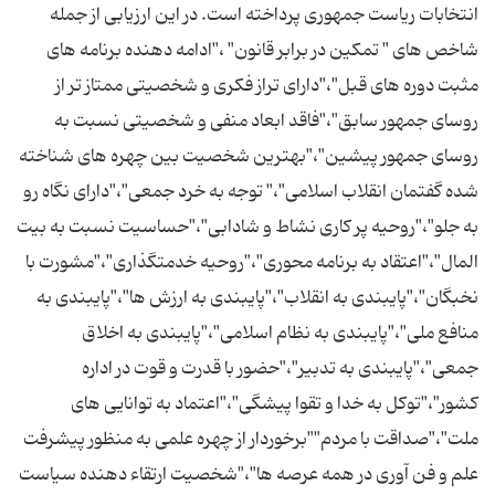
انتخابات ریاست جمهوری پرداخته است. در این ارزیابی از جمله
شاخص های " تمكین در برابر قانون" ،"ادامه دهنده برنامه های
مثبت دوره های قبل"،"دارای تراز فكری و شخصیتی ممتاز تر از
روسای جمهور سابق"،"فاقد ابعاد منفی و شخصیتی نسبت به
روسای جمهور پیشین"،"بهترین شخصیت بین چهره های شناخته
شده گفتمان انقلاب اسلامی"،" توجه به خرد جمعی"،"دارای نگاه رو
به جلو"،"روحیه پر كاری نشاط و شادابی"،"حساسیت نسبت به بیت
المال"،"اعتقاد به برنامه محوری"،"روحیه خدمتگذاری"،"مشورت با
نخبگان"،"پایبندی به انقلاب"،"پایبندی به ارزش ها"،"پایبندی به
منافع ملی"،"پایبندی به نظام اسلامی"،"پایبندی به اخلاق
جمعی"،"پایبندی به تدبیر"،"حضور با قدرت و قوت در اداره
كشور"،"توكل به خدا و تقوا پیشگی"،"اعتماد به توانایی های
ملت"،"صداقت با مردم""برخوردار از چهره علمی به منظور پیشرفت
علم و فن آوری در همه عرصه ها"،"شخصیت ارتقاء دهنده سیاست