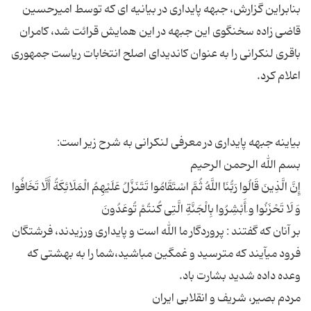
بنابراین گزارش، جبهه پایداری در بیانیه ای که توسط امیرحسین
قاضی زاده سخنگوی این جبهه در این همایش قرائت شد، کامران
باقری لنکرانی را به عنوان کاندیدای اصلح انتخابات ریاست جمهوری
إِنَّ الَّذِینَ قَالُوا رَبُّنَا اللَّهُ ثُمَّ اسْتَقَامُوا تَتَنَزَّلُ عَلَیْهِمُ الْمَلَائِكَةُ أَلَّا تَخَافُوا
بر آنان كه گفتند : پروردگار ما الله است و پایداری ورزیدند، فرشتگان
فرود می‏آیند كه مترسید و غمگین مباشید،شما را به بهشتی كه