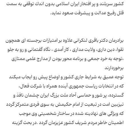
كشور سربلند و پر افتخار ایران اسلامی بدون اندك توقفی به سمت
برادرمان دكتر باقری لنكرانی علاوه بر امتیازات برجسته ای همچون
تقوا، دین داری، ولایت مداری ، كار آمدی ، نگاه گفتمانی و رو به جلو
،توجه به خرد جمعی و برنامه محور بودن از مدارج علمی ممتازی
توجه عمیق به شرایط جاری كشور و اوضاع پیش رو ایجاب میكند
كه در انتخابات ریاست جمهوری آینده همراه با شركت فعال،
گسترده، پر شور و حماسی آحاد ملت بزرگ ایران چشمان نافذ و
تیزبین امت در تبعیت از امام حكیمش به سوی فردی متمركز گردد
كه ویژگی های نهادینه شده در ساختار شخصیتی وی موجب
اطمینان خاطر مردم شریف كشور عزیزمان گردد .در بحث گزینه