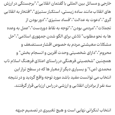
خارجی و مسائل بین المللی با گفتمان انقلابی"،"برجستگی در ارزش
های انقلاب مانند ساده زیستی، استكبار ستیزی"،"افتخار به انقلابی
گری"،"دعوت به عدالت"،"فساد ستیزی"،"دور بودن از
تجملات"،"مردمی بودن"،"توجه به نقاط دوردست"،"عمل به وعده
ها به نحو مطلوب" تلاش برای الگو شدن جمهوری اسلامی"،"حل
مشكلات معیشتی مردم به خصوص اقشار مستضعف و
محروم"،"دارای شخصیتی وحدت آفرین و انسجام بخش" و
همچنین "شخصیتی فرهنگی در راستای اعتلای فرهنگ اسلام ناب
محمدی (ص)" و بسیاری دیگر از معیار ها كه در سطح تراز این
انتخاب می توانست مفید باشد مورد توجه واقع گردید و در نتیجه
انتخاب لنکرانی نهایی است و هیچ تغییری در تصمیم جبهه