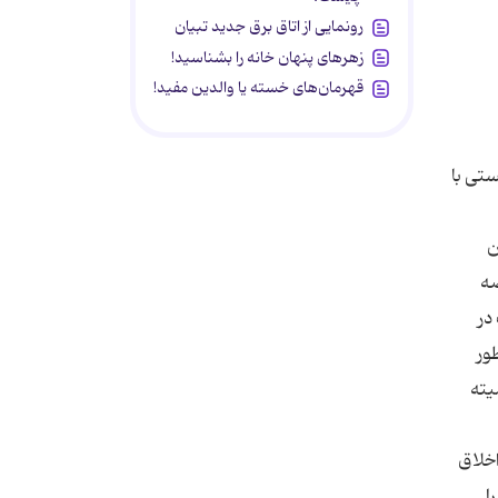
رونمایی از اتاق برق جدید تبیان
زهرهای پنهان خانه را بشناسید!
قهرمان‌های خسته یا والدین مفید!
تی با
ن
صه
كاذب در
رپرستی اقدام كنند. 2- به منظور
یته
لامی و اخلاق
ا