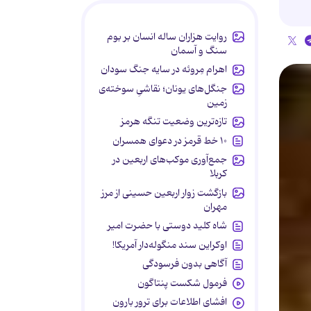
روایت هزاران ساله انسان بر بوم
سنگ و آسمان
اهرام مِروئه در سایه جنگ سودان
جنگل‌های یونان؛ نقاشیِ سوخته‌ی
زمین
تازه‌ترین وضعیت تنگه هرمز
۱۰ خط قرمز در دعوای همسران
جمع‌آوری موکب‌های اربعین در
کربلا
بازگشت زوار اربعین حسینی از مرز
مهران
شاه کلید دوستی با حضرت امیر
اوکراین سند منگوله‌دار آمریکا!
آگاهی بدون فرسودگی
فرمول شکست پنتاگون
افشای اطلاعات برای ترور بارون