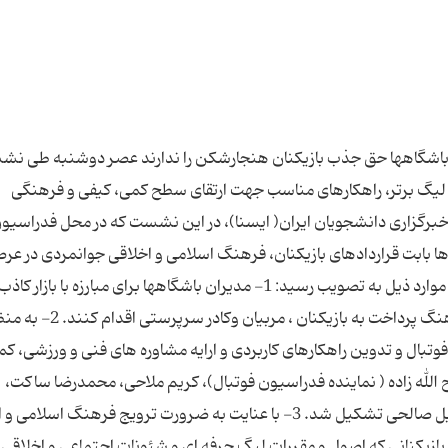
 باشگاهها حق جذب بازیكنان هنجارشكن را ندارند عصر دوشنبه طی نشس
لیگ برتر، راهكارهای مناسب جهت ارتقای سطح كمی، كیفی و فرهنگی
 خبرگزاری دانشجویان ایران( ایسنا)، در این نشست كه در محل فدراسیو
ابت قراردادهای بازیكنان، فرهنگ اسلامی و اخلاقی جوانمردی در عر
ورزش و سالم سازی فضای ورزشی كشور مطرح شد و موارد ذیل به تصویب رسید: 1- مدیران باشگاهها برای مبارزه با بازار 
فاصله دو فصل مسابقات نسبت به تدوین نظام هماهنگ پرداخت به بازیكنان ، مربیان وكادر س
وتبال و تدوین راهكارهای كاربردی و ارایه مشاوره های فنی و ورزشی، كم
ان فتح الله زاده ( نماینده فدراسیون فوتبال)، كریم ملاحی، محمدرضا ساكت،
اكبرغمخوار، علی شفیعی زاده، مسعود رضاییان و خلیل صالحی تشكیل شد. 3- با عنایت به ضرورت ترویج فرهنگ اس
زیكنانی كه اصول و مقررات لیگ حرفه ای و شئونات اجتماعی و اخلاقی ر