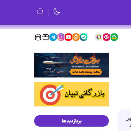
ون
پربازدیدها