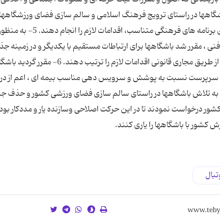
كنند. 4- سازمان لیگ و باشگاهها در راستای ترویج فرهنگ اسلامی و سالم سازی فضای ورزشگاهها
نسبت به سازماندهی و ساماندهی تماشاگران و اجرای برنامه های فرهنگی متناسب، 
 فنی ، مقرر شد باشگاهها برای ارتباطات مستقیم با یكدیگر و در زمینه ج
نامبردگان اقدام و نسبت به انجام امور نقل و انتقالات از طریق مجاری قانونی اقدامات لازم را ترتی
 و سرپرست نسبت به پوشش و سرویس دهی مناسب بیمه ای ، اعم از درما
صل بعد لیگ برتر اقدام كنند. 7- با توجه به تلاش باشگاهها در راستای سالم سازی فضای ورزشی كشور و حذف
شور درخواست نمودند تا در این حركت اصلاحی وسازنده یار و مددكار بوده 
 كشور با باشگاهها را یاری كنند.
بال