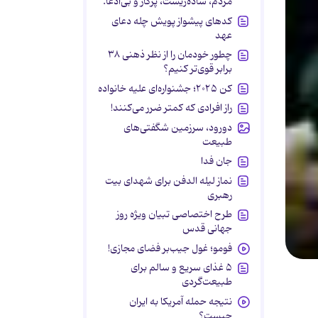
مردم، ساده‌زیست، پرکار و بی‌ادعا.
کدهای پیشواز پویش چله دعای
عهد
چطور خودمان را از نظر ذهنی ۳۸
برابر قوی‌تر کنیم؟
کن ۲۰۲۵؛ جشنواره‌ای علیه خانواده
راز افرادی که کمتر ضرر می‌کنند!
دورود، سرزمین شگفتی‌های
طبیعت
جان فدا
نماز لیله الدفن برای شهدای بیت
رهبری
طرح اختصاصی تبیان ویژه روز
جهانی قدس
فومو؛ غول جیب‌بر فضای مجازی!
۵ غذای سریع و سالم برای
طبیعت‌گردی
نتیجه حمله آمریکا به ایران
چیست؟