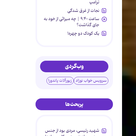
ترامپ
نجات از غرق شدگی
ساعت ۹:۴۰ | چه میراثی از خود به
جای گذاشت؟
یک کودک دو چهره!
وب‌گردی
سرویس خواب نوزاد
زیورآلات پاندورا
پربحث‌ها
شهید رئیسی، مردی بود از جنس