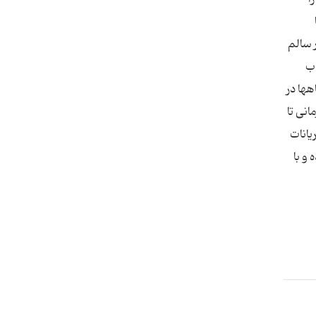
اقدامات لازم را انجام دهند. 5- به منظور سالم
ذب
ب دهند. 6- مقرر گردید باشگاهها در
نی تا
 جریانات
و با