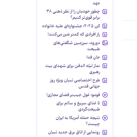
عهد
چطور خودمان را از نظر ذهنی ۳۸
برابر قوی‌تر کنیم؟
کن ۲۰۲۵؛ جشنواره‌ای علیه خانواده
راز افرادی که کمتر ضرر می‌کنند!
دورود، سرزمین شگفتی‌های
طبیعت
جان فدا
نماز لیله الدفن برای شهدای بیت
رهبری
طرح اختصاصی تبیان ویژه روز
جهانی قدس
فومو؛ غول جیب‌بر فضای مجازی!
۵ غذای سریع و سالم برای
طبیعت‌گردی
نتیجه حمله آمریکا به ایران
چیست؟
رونمایی از اتاق برق جدید تبیان