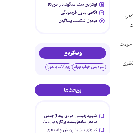
اوکراین سند منگوله‌دار آمریکا!
آگاهی بدون فرسودگی
گویی
فرمول شکست پنتاگون
ت،
ک حرمت
وب‌گردی
نظری
سرویس خواب نوزاد
زیورآلات پاندورا
پربحث‌ها
شهید رئیسی، مردی بود از جنس
مردم، ساده‌زیست، پرکار و بی‌ادعا.
کدهای پیشواز پویش چله دعای