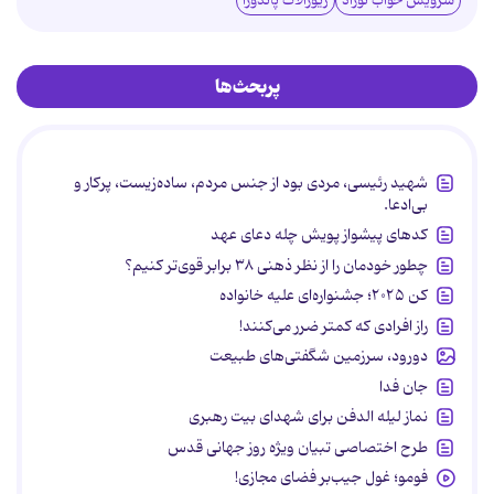
سرویس خواب نوزاد
زیورآلات پاندورا
پربحث‌ها
شهید رئیسی، مردی بود از جنس مردم، ساده‌زیست، پرکار و
بی‌ادعا.
کدهای پیشواز پویش چله دعای عهد
چطور خودمان را از نظر ذهنی ۳۸ برابر قوی‌تر کنیم؟
کن ۲۰۲۵؛ جشنواره‌ای علیه خانواده
راز افرادی که کمتر ضرر می‌کنند!
دورود، سرزمین شگفتی‌های طبیعت
جان فدا
نماز لیله الدفن برای شهدای بیت رهبری
طرح اختصاصی تبیان ویژه روز جهانی قدس
فومو؛ غول جیب‌بر فضای مجازی!