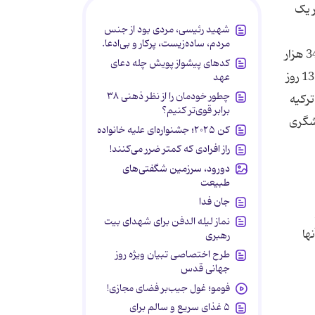
احتساب هر یک
شهید رئیسی، مردی بود از جنس
مردم، ساده‌زیست، پرکار و بی‌ادعا.
10 روز چین برای هر نفر 11 میلیون و 295 هزار تومان، 6 روز یونان 8 میلیون و 545 هزار تومان، 8 روز سوئیس 15 میلیون و 345 هزار
کدهای پیشواز پویش چله دعای
تومان، 13 روز دومینیکن، فرانسه و هلند 24 میلیون و 535 هزار تومان، 11 روز ایتالیا و فرانسه 16 میلیون و 235 هزار تومان، 13 روز
عهد
چطور خودمان را از نظر ذهنی ۳۸
ا نفری 21 میلیون و 825 هزار تومان، ترکیه
برابر قوی‌تر کنیم؟
س‌های گردشگری
کن ۲۰۲۵؛ جشنواره‌ای علیه خانواده
راز افرادی که کمتر ضرر می‌کنند!
دورود، سرزمین شگفتی‌های
طبیعت
جان فدا
نماز لیله الدفن برای شهدای بیت
نها
رهبری
طرح اختصاصی تبیان ویژه روز
جهانی قدس
فومو؛ غول جیب‌بر فضای مجازی!
۵ غذای سریع و سالم برای