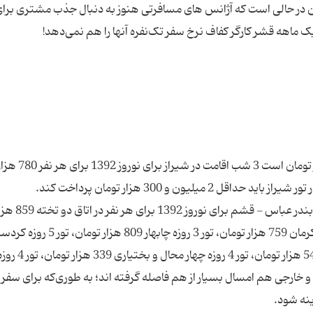
ین در حالی است که آژانس های مسافرتی هنوز به دنبال جذب مشتری برا
در شرایط کنونی که حداقل حقوق یک کارگر، 397 هز
اما قیمت‌های نجومی به همین جا ختم نمی‌شود. تور بندر عباس - قشم برای نوروز 1392 برای ه
تومان، تور 4 روزه اصفهان 559 هزار تومان، تور 4 روزه کرمان 759 هزار تومان، تور 3 روزه چاب
کرمانشاه 659 هزار تومان، تور 4 روزه گیلان و آستار
ی و خارجی هم امسال بسیار از هم فاصله گرفته اند؛ به طوری‌که برای سفر 