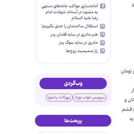
ی
آماده‌سازی مواکب جاده‌های منتهی
به مشهد در آستانه شهادت امام
رضا علیه السلام
استقلال سالمندان را جدی بگیریم!
هنر مادری در سایه‌ فقدان پدر
مادری در سایه سوگ پدر
راز صمیمیت زوج‌ها
ار تومان است 3 شب اقامت در شیراز برای نوروز 1392 برای هر نفر 780 هزار تومان
وب‌گردی
ر نفر در اتاق دو تخته 859 هزار
سرویس خواب نوزاد
زیورآلات پاندورا
هار 809 هزار تومان، تور 5 روزه کردستان و
ا 549 هزار تومان، تور 4 روزه چهار محال و بختیاری 339 هزار تومان، تور 4 روزه قشم
به
پربحث‌ها