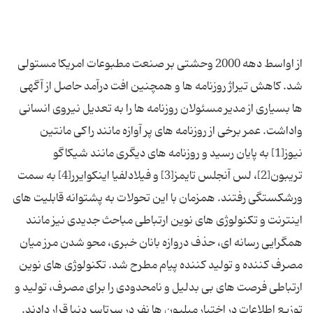
از اواسط دهه 2000 وحشتی بر صنعت مطبوعات امریکا مستولی
شد. کاهش تیراژ روزنامه ها و همچنین افت درآمد حاصل از آگهی
ها بسیاری از مدیر مسئولان روزنامه ها را به تعدیل نیروی انسانی
واداشت. عمر برخی از روزنامه های پر آوازه مانند راکی مانتین
نیوز[1] به پایان رسید و روزنامه های دیگری مانند شیکاگو
تریبون[2]، لس آنجلس تایمز[3] و فیلادلفیا اینکوایرر[4] به سمت
ورشکستگی رفتند. همزمان با این تحولات به پشتوانه قابلیت های
اینترنت و تکنولوژی های نوین ارتباطی مباحث جدیدی نیز مانند
همگرایی رسانه ای، حذف دروازه بانان خبری، محو شدن مرز میان
مصرف کننده و تولید کننده پیام مطرح شد. تکنولوژی های نوین
ارتباطی فرصت های بی بدلیل و نامحدودی را برای مصرف، تولید و