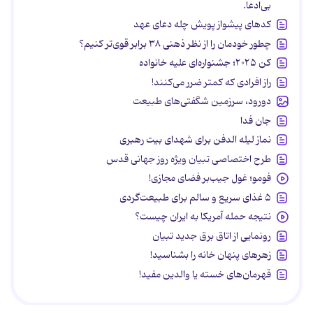
بی‌ادعا.
کدهای پیشواز پویش چله دعای عهد
چطور خودمان را از نظر ذهنی ۳۸ برابر قوی‌تر کنیم؟
کن ۲۰۲۵؛ جشنواره‌ای علیه خانواده
راز افرادی که کمتر ضرر می‌کنند!
دورود، سرزمین شگفتی‌های طبیعت
جان فدا
نماز لیله الدفن برای شهدای بیت رهبری
طرح اختصاصی تبیان ویژه روز جهانی قدس
فومو؛ غول جیب‌بر فضای مجازی!
۵ غذای سریع و سالم برای طبیعت‌گردی
نتیجه حمله آمریکا به ایران چیست؟
رونمایی از اتاق برق جدید تبیان
زهرهای پنهان خانه را بشناسید!
قهرمان‌های خسته یا والدین مفید!