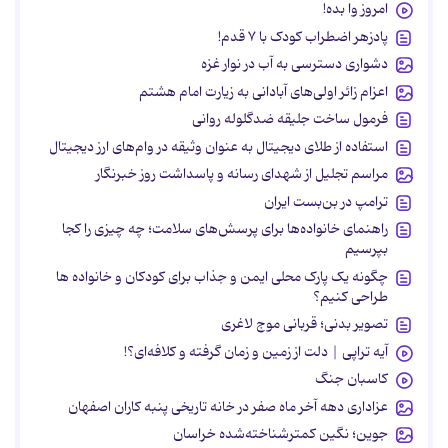
امروز وا بده!
پادزهر اضطراب کودک با ۷ قدم!
دشواری دسترسی به آب در نوار غزه
اعزام زائر اولی‌های آبادانی به زیارت امام هشتم
فرمول ساخت جلیقه ضدگلوله روانی
استفاده از طلای دیجیتال به عنوان وثیقه در وام‌های ارز دیجیتال
مراسم تجلیل از شهدای رسانه و پاسداشت روز خبرنگار
ترامپ در بن‌بست ایران
راهنمای خانواده‌ها برای پرسش‌های سلامت؛ چه چیزی را کجا
بپرسیم
چگونه یک پارک محلی ایمن و جذاب برای کودکان و خانواده ها
طراحی کنیم؟
تصویر بدنی؛ قربانی موج لاغری
آیه تراپی | دلت از زمین و زمان گرفته و کلافه‌ای؟!
کاسبان جنگ
عزاداری دهه آخر ماه صفر در خانه تاریخی پنبه کاران اصفهان
جوین؛ نگین کمترشناخته‌شده خراسان