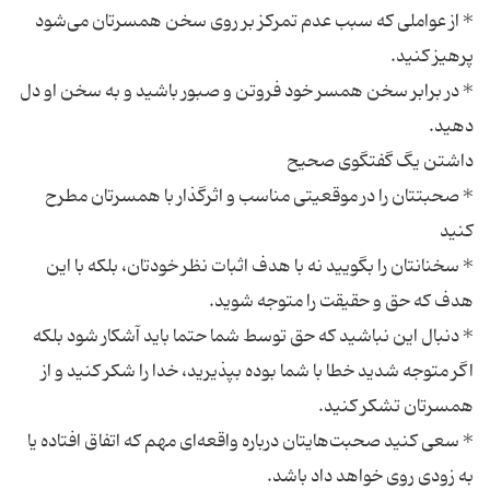
* از عواملی كه سبب عدم تمركز بر روی سخن همسرتان می‌شود
* در برابر سخن همسر خود فروتن و صبور باشید و به سخن او دل
* صحبتتان را در موقعیتی مناسب و اثرگذار با همسرتان مطرح
* سخنانتان را بگویید نه با هدف اثبات نظر خودتان، بلكه با این
* دنبال این نباشید كه حق توسط شما حتما باید آشكار شود بلكه
اگر متوجه شدید خطا با شما بوده بپذیرید، خدا را شكر كنید و از
* سعی كنید صحبت‌هایتان درباره واقعه‌ای مهم كه اتفاق افتاده یا