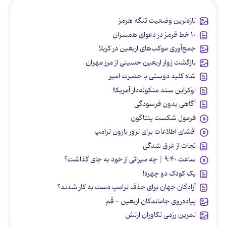
تازه‌ترین وضعیت تنگه هرمز
۱۰ خط قرمز در دعوای همسران
جمع‌آوری موکب‌های اربعین در کربلا
بازگشت زوار اربعین حسینی از مرز مهران
شاه کلید دوستی با حضرت امیر
اوکراین سند منگوله‌دار آمریکا!
آگاهی بدون فرسودگی
فرمول شکست پنتاگون
افشای اطلاعات برای ترور بارون ترامپ
نجات از غرق شدگی
ساعت ۹:۴۰ | چه میراثی از خود به جای گذاشت؟
یک کودک دو چهره!
آزادگان جهان برای حذف ترامپ دست به کار شدند؟
پیاده‌روی جاماندگان اربعین - قم
تمرین رزمی تکاوران ارتش