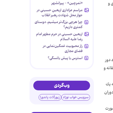
«تمرچین» - پیرانشهر
 و
مراسم عزاداری اربعینِ حسینی در
جوار محل شهادت رهبر انقلاب
چرا هرچی بزرگ‌تر میشیم، دوستای
کمتری داریم؟
اربعین حسینی در حرم مطهر امام
رضا علیه السلام
راز محبوبیت غمگین‌نمایی در
فضای مجازی
استرس یا پیش یائسگی؟
 دور
انه و
ه یك
وب‌گردی
دوران
سرویس خواب نوزاد
زیورآلات پاندورا
صورت