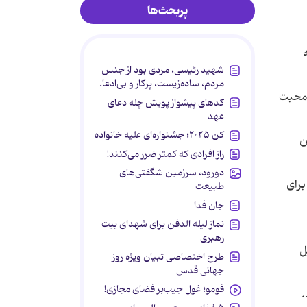
پربحث‌ها
شهید رئیسی، مردی بود از جنس
مردم، ساده‌زیست، پرکار و بی‌ادعا.
و محبت
کدهای پیشواز پویش چله دعای
عهد
کن ۲۰۲۵؛ جشنواره‌ای علیه خانواده
ن
راز افرادی که کمتر ضرر می‌کنند!
دورود، سرزمین شگفتی‌های
برای
طبیعت
جان فدا
نماز لیله الدفن برای شهدای بیت
رهبری
ل
طرح اختصاصی تبیان ویژه روز
جهانی قدس
فومو؛ غول جیب‌بر فضای مجازی!