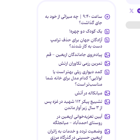
ساعت ۹:۴۰ | چه میراثی از خود به
جای گذاشت؟
یک کودک دو چهره!
آزادگان جهان برای حذف ترامپ
دست به کار شدند؟
پیاده‌روی جاماندگان اربعین - قم
تمرین رزمی تکاوران ارتش
کمد دیواری ریلی بهتر است یا
لولایی؟ کدام مدل برای خانه شما
مناسب‌تر است؟
میانکاله در آتش
تشییع پیکر ۱۱۲ شهید در غزه پس
از ۳ سال زیر آوار ماندن
آیین تعزیه‌خوانی اربعین در
روستای احمدآباد - میانجلگه
وضعیت تردد و خدمات به زائران
اربعین حسینی در گذرگاه مرزی