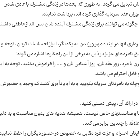
ان تبدیل می گردد. به ‌طوری ‌که بعدها در زندگی مشترك با عادی شدن
كه چگونه می توانند برای زندگی مشترك آینده شان پس انداز عاطفی داشته
رداری آنها در آینده مهر ورزیدن به یكدیگر، ابراز احساسات كردن، توجه 
 یا مرد،‌ روز عقدتان، روز آشنایی تان و .... را فراموش نكنید. توجه به ای
چك به نامزدتان تبریك بگویید و به او یادآوری كنید كه وجود و حضورش 
ها و مناسبتهای خاص نیست. همیشه هدیه های بدون مناسبت و به دلی