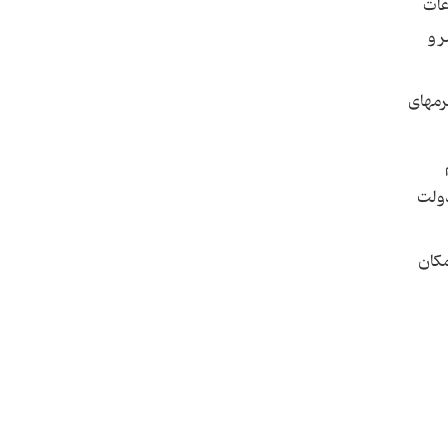
عات
 و
رمهای
دولت
مکان