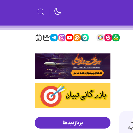
ل
پربازدیدها
جه