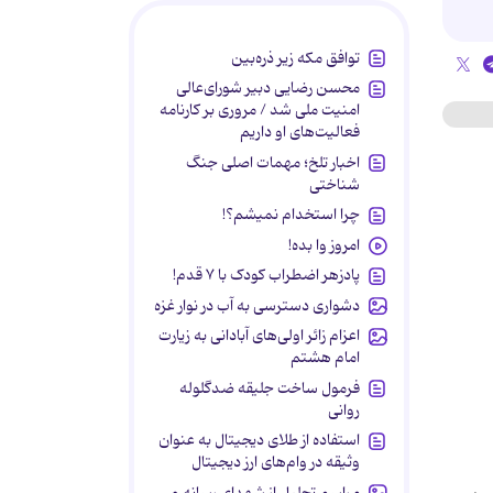
توافق مکه زیر ذره‌بین
محسن رضایی دبیر شورای‌عالی
امنیت ملی شد / مروری بر کارنامه
فعالیت‌های او داریم
اخبار تلخ؛ مهمات اصلی جنگ
شناختی
چرا استخدام نمیشم؟!
امروز وا بده!
پادزهر اضطراب کودک با ۷ قدم!
دشواری دسترسی به آب در نوار غزه
اعزام زائر اولی‌های آبادانی به زیارت
امام هشتم
فرمول ساخت جلیقه ضدگلوله
روانی
استفاده از طلای دیجیتال به عنوان
وثیقه در وام‌های ارز دیجیتال
مراسم تجلیل از شهدای رسانه و