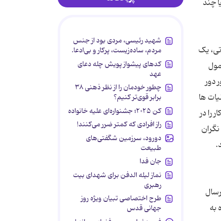
ا چند
شهید رئیسی، مردی بود از جنس
اتی، یک
مردم، ساده‌زیست، پرکار و بی‌ادعا.
کدهای پیشواز پویش چله دعای
مول
عهد
 دور
چطور خودمان را از نظر ذهنی ۳۸
Cهای قانونی در قانون مالیات ها
برابر قوی‌تر کنیم؟
کن ۲۰۲۵؛ جشنواره‌ای علیه خانواده
 را در
راز افرادی که کمتر ضرر می‌کنند!
 نگران
دورود، سرزمین شگفتی‌های
طبیعت
جان فدا
نماز لیله الدفن برای شهدای بیت
رهبری
رسال
طرح اختصاصی تبیان ویژه روز
ه به
جهانی قدس