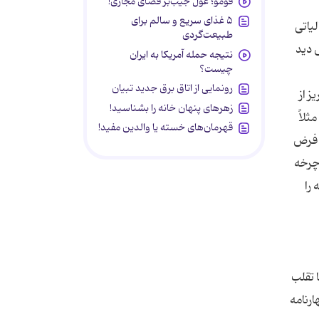
فومو؛ غول جیب‌بر فضای مجازی!
۵ غذای سریع و سالم برای
لیاتی
طبیعت‌گردی
ض دید
نتیجه حمله آمریکا به ایران
چیست؟
رونمایی از اتاق برق جدید تبیان
ز از
زهرهای پنهان خانه را بشناسید!
ثلاً
قهرمان‌های خسته یا والدین مفید!
، فرض
چرخه
را
ا تقلب
ارنامه