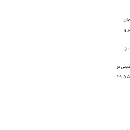
عات
 و
ت و
مبنی بر
یان وارده