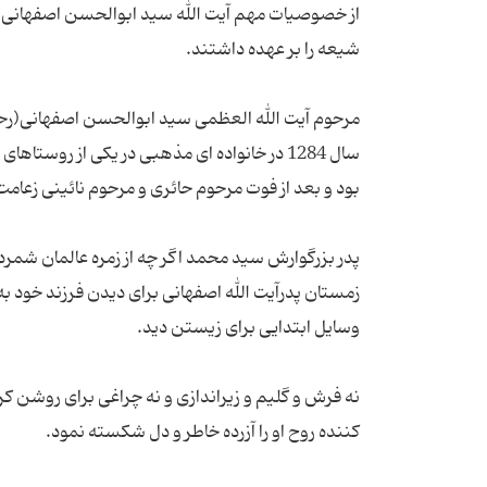
از خصوصیات مهم آیت الله سید ابوالحسن اصفهانی ای
مرحوم آیت الله العظمی سید ابوالحسن اصفهانی(رحمة 
سال 1284 در خانواده ای مذهبی در یکی از رو
پدر بزرگوارش سید محمد اگر چه از زمره عالمان شمرد
زمستان پدرآیت الله اصفهانی براى دیدن فرزند خود به ح
نه فرش و گلیم و زیراندازى و نه چراغى براى روشن ك