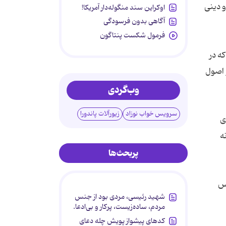
و دینی
اوکراین سند منگوله‌دار آمریکا!
آگاهی بدون فرسودگی
فرمول شکست پنتاگون
ه در
و اصول
وب‌گردی
سرویس خواب نوزاد
زیورآلات پاندورا
ى
ه
پربحث‌ها
وس
شهید رئیسی، مردی بود از جنس
مردم، ساده‌زیست، پرکار و بی‌ادعا.
کدهای پیشواز پویش چله دعای