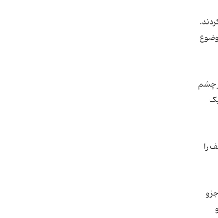
ردند.
موضوع
از چشم
یک
ف را
جزو