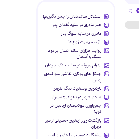
استقلال سالمندان را جدی بگیریم!
هنر مادری در سایه‌ فقدان پدر
مادری در سایه سوگ پدر
راز صمیمیت زوج‌ها
روایت هزاران ساله انسان بر بوم
سنگ و آسمان
اهرام مِروئه در سایه جنگ سودان
جنگل‌های یونان؛ نقاشیِ سوخته‌ی
زمین
تازه‌ترین وضعیت تنگه هرمز
۱۰ خط قرمز در دعوای همسران
جمع‌آوری موکب‌های اربعین در
کربلا
بازگشت زوار اربعین حسینی از مرز
مهران
شاه کلید دوستی با حضرت امیر