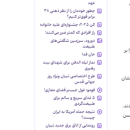
عهد
چطور خودمان را از نظر ذهنی ۳۸
برابر قوی‌تر کنیم؟
کن ۲۰۲۵؛ جشنواره‌ای علیه خانواده
راز افرادی که کمتر ضرر می‌کنند!
دورود، سرزمین شگفتی‌های
طبیعت
بر
جان فدا
نماز لیله الدفن برای شهدای بیت
رهبری
طرح اختصاصی تبیان ویژه روز
یت ایشان
جهانی قدس
فومو؛ غول جیب‌بر فضای مجازی!
۵ غذای سریع و سالم برای
طبیعت‌گردی
ند.
نتیجه حمله آمریکا به ایران
لحسن
چیست؟
رونمایی از اتاق برق جدید تبیان