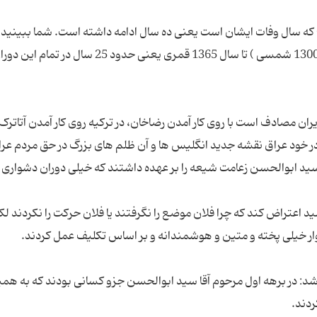
طلق تا سال 65 قمری (1325 شمسی) که سال وفات ایشان است یعنی ده سال ادامه داشته است. شما ببینی
1339 قمری که مرجعیت ایشان آغاز می شود ( حدود 1300 شمسی ) تا سال 1365 قمری یعنی حدود 25 سال در
ران مصادف است با روی کار آمدن رضاخان، در ترکیه روی کار آمدن آتاترک،
 خود عراق نقشه جدید انگلیس ها و آن ظلم های بزرگ در حق مردم عرا
عتراض کند که چرا فلان موضع را نگرفتند یا فلان حرکت را نکردند لک
د: در برهه اول مرحوم آقا سید ابوالحسن جزو کسانی بودند که به هم