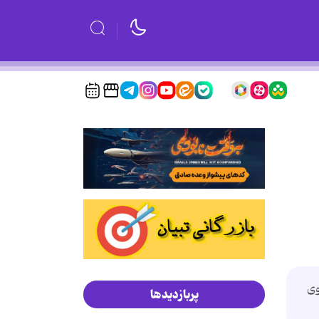
وی
پربازدیدها