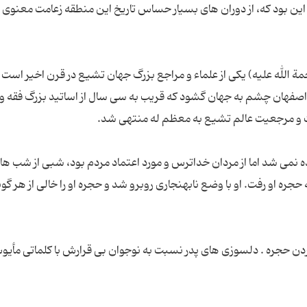
ن بود که، از دوران های بسیار حساس تاریخ این منطقه زعامت معنوی 
الله علیه) یکی از علماء و مراجع بزرگ جهان تشیع در قرن اخیر است ک
ستاهای اصفهان چشم به جهان گشود که قریب به سی سال از اساتید بزرگ فقه 
ه نمی شد اما از مردان خداترس و مورد اعتماد مردم بود، شبى از شب ها
جره او رفت. او با وضع نابهنجارى روبرو شد و حجره او را خالى از هر گون
ردن حجره . دلسوزی هاى پدر نسبت به نوجوان بى قرارش با كلماتى مأی