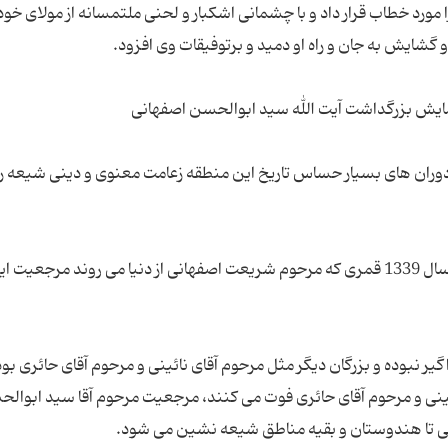
را مورد خطاب قرار داد و با چشمانى اشكبار و لحنى ملتمسانه از مولاى خود
وران های بسیار حساس تاریخ این منطقه زعامت معنوی و دینی شیعه را 
مرحوم آیت الله العظمی سید ابوالحسن اصفهانی از سال 1339 قمری که مرحوم شریعت اصفهانی از دنیا می روند مرجع
ر نبوده و بزرگان دیگر مثل مرحوم آقای نائینی و مرحوم آقای حائری بود
حوم آقای نائینی و مرحوم آقای حائری فوت می کنند، مرجعیت مرحوم آقا سید ابوا