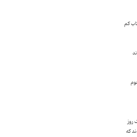
اب کم
ند
وم
 روز
ند که