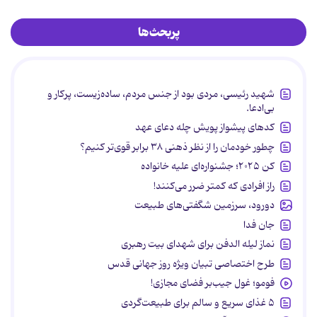
پربحث‌ها
شهید رئیسی، مردی بود از جنس مردم، ساده‌زیست، پرکار و
بی‌ادعا.
کدهای پیشواز پویش چله دعای عهد
چطور خودمان را از نظر ذهنی ۳۸ برابر قوی‌تر کنیم؟
کن ۲۰۲۵؛ جشنواره‌ای علیه خانواده
راز افرادی که کمتر ضرر می‌کنند!
دورود، سرزمین شگفتی‌های طبیعت
جان فدا
نماز لیله الدفن برای شهدای بیت رهبری
طرح اختصاصی تبیان ویژه روز جهانی قدس
فومو؛ غول جیب‌بر فضای مجازی!
۵ غذای سریع و سالم برای طبیعت‌گردی