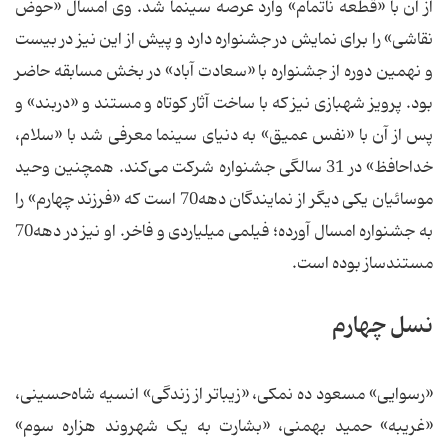
از آن با «قطعه ناتمام» وارد عرصه سینما شد. وی امسال «حوض
نقاشی» را برای نمایش در جشنواره دارد و پیش از این نیز در بیست
و نهمین دوره از جشنواره با «سعادت آباد» در بخش مسابقه حاضر
بود. پرویز شهبازی نیز که با ساخت آثار کوتاه و مستند و «دربند» و
پس از آن با «نفس عمیق» به دنیای سینما معرفی شد با «سلام،
خداحافظ» در 31 سالگی جشنواره شرکت می‌کند. همچنین وحید
موسائیان یکی دیگر از نمایندگان دهه70 است که «فرزند چهارم» را
به جشنواره امسال آورده؛ فیلمی میلیاردی و فاخر. او نیز در دهه70
مستندساز بوده است.
نسل چهارم
«رسوایی» مسعود ده نمکی، «زیباتر از زندگی» انسیه شاه‌حسینی،
«غریبه» حمید بهمنی، «بشارت به یک شهروند هزاره سوم»