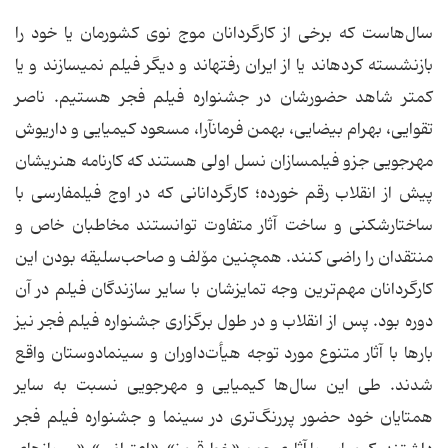
سال‌هاست که برخی از کارگردانان موج نوی کشورمان یا خود را
بازنشسته کرده‏اند یا از ایران رفته‏اند و دیگر فیلم نمی‏سازند و یا
کمتر شاهد حضورشان در جشنواره فیلم فجر هستیم. ناصر
تقوایی، بهرام بیضایی، بهمن فرمان‏آرا، مسعود کیمیایی و داریوش
مهرجویی جزو فیلمسازان نسل اولی هستند که کارنامه هنری‏شان
پیش از انقلاب رقم خورده؛ کارگردانانی که در اوج فیلمفارسی با
ساختارشکنی و ساخت آثار متفاوت توانستند مخاطبان خاص و
منتقدان را راضی کنند. همچنین مۆلف و صاحب‌سلیقه بودن این
کارگردانان مهم‌ترین وجه تمایزشان با سایر سازندگان فیلم در آن
دوره بود. پس از انقلاب و در طول برگزاری جشنواره فیلم فجر نیز
بارها با آثار متنوع مورد توجه هیأت‌داوران و سینمادوستان واقع
شدند. طی این سال‌ها کیمیایی و مهرجویی نسبت به سایر
همتایان خود حضور پررنگ‌تری در سینما و جشنواره فیلم فجر