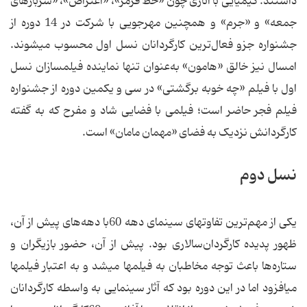
داشتند. کیمیایی با آثاری چون «خط قرمز»، «اعتراض»، «سربازهای
جمعه» و «جرم» و همچنین مهرجویی با شرکت در 14 دوره از
جشنواره جزو فعال‌ترین کارگردانان نسل اول محسوب می‏شوند.
امسال نیز خالق «هامون» به‌عنوان تنها نماینده فیلمسازان نسل
اول با فیلم «چه خوبه برگشتی» در سی و یکمین دوره از جشنواره
فیلم فجر حاضر است؛ فیلمی با فضایی شاد و مفرح که به گفته
کارگردانش نزدیک به فضای «مهمان مامان» است.
نسل دوم
یکی از مهم‌ترین تفاوت‏های سینمای دهه 60با دهه‌های پیش از آن،
ظهور پدیده کارگردان‌سالاری بود. پیش از آن، حضور بازیگران و
ستاره‌ها باعث توجه مخاطبان به فیلم‏ها می‏شد و به اعتبار فیلم‏ها
می‏افزود اما در این دوره بود که آثار سینمایی به واسطه کارگردانان