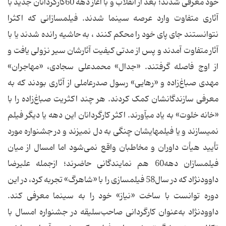
خود معرفی شدند؛ بعد از انقلاب و با آغاز دهه 60کارگردانان جدید با
آثاری متفاوت وارد عرصه سینما شدند. فیلمسازانی که اکثرا
نتوانستند جای پای خود را محکم کنند ، به حاشیه رانده شدند یا با
آثار متفاوت آمدند و پس از مدتی کیفیت آثارشان سیر نزولی یافت و
از اوج فاصله گرفتند. «جدال» محمدعلی سجادی، «مهاجران»
مهدی صباغ‌زاده و «رهایی» رسول صدرعاملی از آثاری بودند که به
معرفی سازندگانشان کمک کردند. هر چند اکثریت صباغ‌زاده را با
«خانه خلوت» به یاد می‏آورند. اکثر کارگردانان این دهه یا دیگر فیلم
نمی‏سازند و یا فیلم‏هایشان چنگی به دل نمی‏زند و در جشنواره مورد
تأیید هیأت داوران و مخاطبان واقع نمی‌شود اما امسال از میان
فیلمسازان دهه60 هم نمایندگانی حاضرند؛ ازجمله علیرضا
داوودنژاد که در سال58 فیلمسازی را با «شاهرگ» تجربه کرد، در این
دوره توانست با ساخت «نیاز» خود را به سینما معرفی کند.
داوودنژاد به‌عنوان کارگردانی صاحب‌سلیقه در جشنواره امسال با