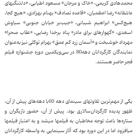
محمدهادی کریمی، «خاک و مرجان» مسعود اطیابی، «دلتنگی‏های
عاشقانه» رضا اعظمیان، «قاعده تصادف» بهنام بهزادی، «هیچ کجا،
هیچ‌کس» ابراهیم شیبانی، «جیب‌بر خیابان جنوبی» سیاوش
اسعدی، «گهواره‏ای برای مادر» پناه برخدا رضایی، «عقاب صحرا»
مهرداد خوشبخت و «آسمان زرد کم عمق» بهرام توکلی نیز به‌عنوان
نمایندگان کارگردانان دهه80 در سی‌ویکمین دوره جشنواره فیلم
فجر حاضر هستند.
یکی از مهم‌ترین تفاوت‏های سینمای دهه 60با دهه‌های پیش از آن،
ظهور پدیده کارگردان‌سالاری بود. پیش از آن، حضور بازیگران و
ستاره‌ها باعث توجه مخاطبان به فیلم‏ها می‏شد و به اعتبار فیلم‏ها
می‏افزود اما در این دوره بود که آثار سینمایی به واسطه کارگردانان