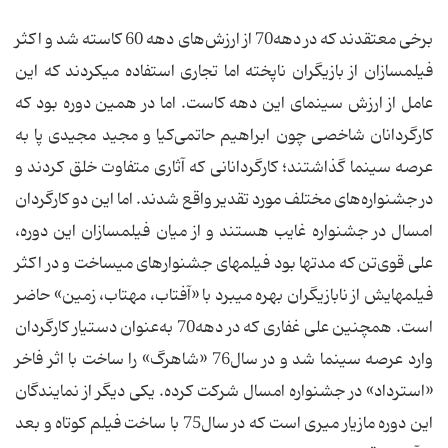
برخی معتقدند که در دهه70 از ارزش‌های دهه 60 کاسته شد و اکثر
فیلمسازان از بازیگران ناپخته اما تجاری استفاده می‏کردند که این
عامل از ارزش سینمای این دهه کاست. اما در همین دوره بود که
کارگردانان شاخصی چون ابراهیم حاتمی‌کیا و مجید مجیدی پا به
عرصه سینما گذاشتند؛ کارگردانانی که آثاری متفاوت خلق کردند و
در جشنواره‌های مختلف مورد تقدیر واقع شدند. اما این دو کارگردان
امسال در جشنواره غایب هستند و از میان فیلمسازان این دوره،
علی قوی‌تن که مدت‏ها بود فیلم‏های جشنواره‏ای می‏ساخت و در اکثر
فیلم‏هایش از نابازیگران بهره می‏برد با «آفتاب، مهتاب، زمین» حاضر
است. همچنین علی غفاری که در دهه70 به‌عنوان دستیار کارگردان
وارد عرصه سینما شد و در سال76 «شاهرگ» را ساخت با اثر فاخر
«استرداد» در جشنواره امسال شرکت کرده. یکی دیگر از نمایندگان
این دوره مازیار میری است که در سال75 با ساخت فیلم کوتاه و بعد