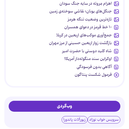
اهرام مِروئه در سایه جنگ سودان
جنگل‌های یونان؛ نقاشیِ سوخته‌ی زمین
تازه‌ترین وضعیت تنگه هرمز
۱۰ خط قرمز در دعوای همسران
جمع‌آوری موکب‌های اربعین در کربلا
بازگشت زوار اربعین حسینی از مرز مهران
شاه کلید دوستی با حضرت امیر
اوکراین سند منگوله‌دار آمریکا!
آگاهی بدون فرسودگی
فرمول شکست پنتاگون
وب‌گردی
سرویس خواب نوزاد
زیورآلات پاندورا