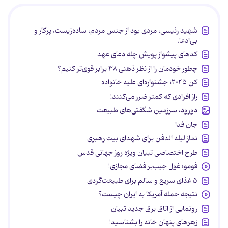
شهید رئیسی، مردی بود از جنس مردم، ساده‌زیست، پرکار و
بی‌ادعا.
کدهای پیشواز پویش چله دعای عهد
چطور خودمان را از نظر ذهنی ۳۸ برابر قوی‌تر کنیم؟
کن ۲۰۲۵؛ جشنواره‌ای علیه خانواده
راز افرادی که کمتر ضرر می‌کنند!
دورود، سرزمین شگفتی‌های طبیعت
جان فدا
نماز لیله الدفن برای شهدای بیت رهبری
طرح اختصاصی تبیان ویژه روز جهانی قدس
فومو؛ غول جیب‌بر فضای مجازی!
۵ غذای سریع و سالم برای طبیعت‌گردی
نتیجه حمله آمریکا به ایران چیست؟
رونمایی از اتاق برق جدید تبیان
زهرهای پنهان خانه را بشناسید!