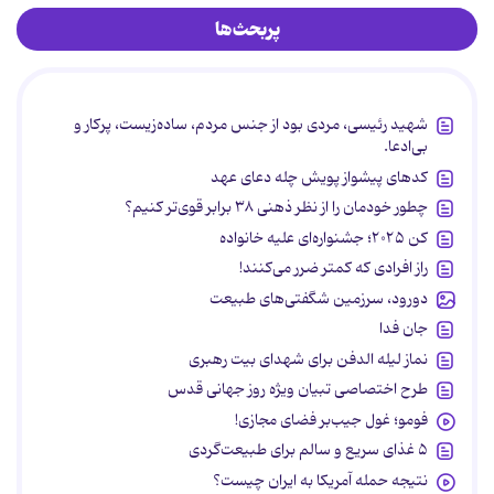
پربحث‌ها
شهید رئیسی، مردی بود از جنس مردم، ساده‌زیست، پرکار و
بی‌ادعا.
کدهای پیشواز پویش چله دعای عهد
چطور خودمان را از نظر ذهنی ۳۸ برابر قوی‌تر کنیم؟
کن ۲۰۲۵؛ جشنواره‌ای علیه خانواده
راز افرادی که کمتر ضرر می‌کنند!
دورود، سرزمین شگفتی‌های طبیعت
جان فدا
نماز لیله الدفن برای شهدای بیت رهبری
طرح اختصاصی تبیان ویژه روز جهانی قدس
فومو؛ غول جیب‌بر فضای مجازی!
۵ غذای سریع و سالم برای طبیعت‌گردی
نتیجه حمله آمریکا به ایران چیست؟