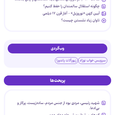
چگونه استقلال سالمندان را حفظ کنیم؟
آیین کهن «نوروزبل» - آغاز قرن ۱۷ دیلمی
تاوان زیاد نشستن چیست؟
وب‌گردی
سرویس خواب نوزاد
زیورآلات پاندورا
پربحث‌ها
شهید رئیسی، مردی بود از جنس مردم، ساده‌زیست، پرکار و
بی‌ادعا.
کدهای پیشواز پویش چله دعای عهد