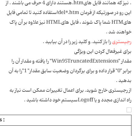
. نیز که همانند فایل هایhtm.هستند دارای 4 حرف می باشند . از
این رو در صورتیکه از فرمان del*.htmاستفاده کنید تا تمامی فایل
هایHTM شما پاک شوند ، فایل هایHTML نیز علاوه بر آن پاک
خواهند شد .
رجیستری
را باز کنید. و کلید زیر را در آن بیابید .
برای غیرفعال کردن این ویژگی
مقدار "Win95TruncatedExtensions" را یافته و مقدار آن را
برابر "0" قرار داده و برای برگردان وضعیت سابق مقدار" 1"را به آن
بدهید .
از رجیستری خارج شوید. برای اعمال تغییرات ممکن است نیاز به
راه اندازی مجدد و یا Logoffسیستم خود داشته باشید .
 :