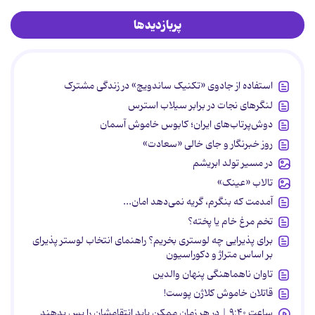
پربازدیدها
استفاده از جادوی «تکنیک ساندویچ» در زندگی مشترک
لنگرهای نجات در برابر سیلاب استرس
دوش‌پرتاب‌های ایران؛ کابوس خاموش آسمان
روز خبرنگار و جای خالی «سعادت»
در مسیر تولد ابریشم
تالاب «عینک»
آمدمت که بنگرم، گریه نمی‌دهد امان...
تخم مرغ خام یا پخته؟
برای پذیرایی چه لوستری بخریم؟ راهنمای انتخاب لوستر پذیرای
بر اساس متراژ و دکوراسیون
تاوان ناهماهنگی پنهان والدین
قاتلان خاموش کلاژن پوست!
ساعت ۹:۴۰ | در هر زمان ممکن باید انتقامشان را پس بدهند