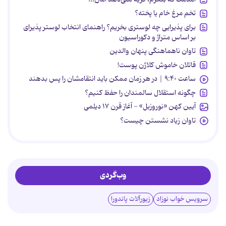
تخم مرغ خام یا پخته؟
برای پذیرایی چه لوستری بخریم؟ راهنمای انتخاب لوستر پذیرای
بر اساس متراژ و دکوراسیون
تاوان ناهماهنگی پنهان والدین
قاتلان خاموش کلاژن پوست!
ساعت ۹:۴۰ | در هر زمان ممکن باید انتقامشان را پس بدهند
چگونه استقلال سالمندان را حفظ کنیم؟
آیین کهن «نوروزبل» - آغاز قرن ۱۷ دیلمی
تاوان زیاد نشستن چیست؟
وب‌گردی
سرویس خواب نوزاد
زیورآلات پاندورا