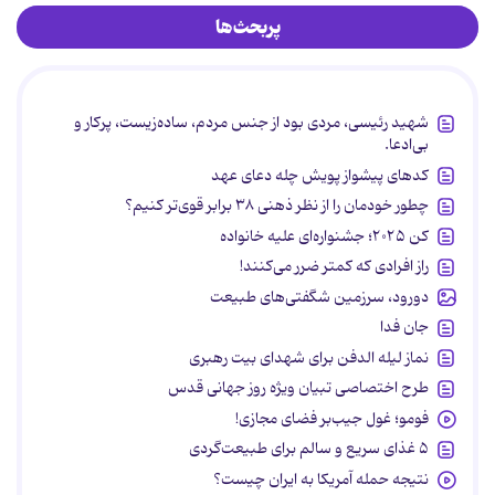
پربحث‌ها
شهید رئیسی، مردی بود از جنس مردم، ساده‌زیست، پرکار و
بی‌ادعا.
کدهای پیشواز پویش چله دعای عهد
چطور خودمان را از نظر ذهنی ۳۸ برابر قوی‌تر کنیم؟
کن ۲۰۲۵؛ جشنواره‌ای علیه خانواده
راز افرادی که کمتر ضرر می‌کنند!
دورود، سرزمین شگفتی‌های طبیعت
جان فدا
نماز لیله الدفن برای شهدای بیت رهبری
طرح اختصاصی تبیان ویژه روز جهانی قدس
فومو؛ غول جیب‌بر فضای مجازی!
۵ غذای سریع و سالم برای طبیعت‌گردی
نتیجه حمله آمریکا به ایران چیست؟