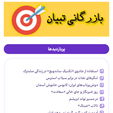
پربازدیدها
استفاده از جادوی «تکنیک ساندویچ» در زندگی مشترک
لنگرهای نجات در برابر سیلاب استرس
دوش‌پرتاب‌های ایران؛ کابوس خاموش آسمان
روز خبرنگار و جای خالی «سعادت»
در مسیر تولد ابریشم
تالاب «عینک»
آمدمت که بنگرم، گریه نمی‌دهد امان...