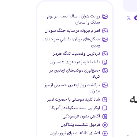
روایت هزاران ساله انسان بر بوم
سنگ و آسمان
اهرام مِروئه در سایه جنگ سودان
جنگل‌های یونان؛ نقاشیِ سوخته‌ی
زمین
تازه‌ترین وضعیت تنگه هرمز
۱۰ خط قرمز در دعوای همسران
جمع‌آوری موکب‌های اربعین در
کربلا
بازگشت زوار اربعین حسینی از مرز
مهران
پوشه
شاه کلید دوستی با حضرت امیر
اوکراین سند منگوله‌دار آمریکا!
آگاهی بدون فرسودگی
فرمول شکست پنتاگون
افشای اطلاعات برای ترور بارون