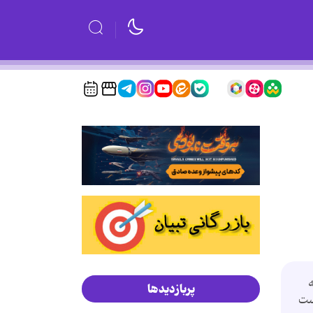
 هر پوشه
پربازدیدها
ا راست