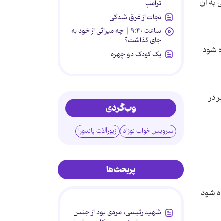
سی به آن
ترامپ
نجات از غرق شدگی
ساعت ۹:۴۰ | چه میراثی از خود به
جای گذاشت؟
 دیده شود
یک کودک دو چهره!
زیر در
وب‌گردی
سرویس خواب نوزاد
زیورآلات پاندورا
پربحث‌ها
ات کافی است تا در یک پوشه راست کلیک کنید تا گزینه Command promptدیده شود
شهید رئیسی، مردی بود از جنس