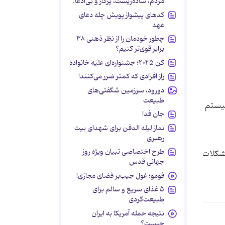
مردم، ساده‌زیست، پرکار و بی‌ادعا.
کدهای پیشواز پویش چله دعای
عهد
چطور خودمان را از نظر ذهنی ۳۸
برابر قوی‌تر کنیم؟
کن ۲۰۲۵؛ جشنواره‌ای علیه خانواده
راز افرادی که کمتر ضرر می‌کنند!
دورود، سرزمین شگفتی‌های
طبیعت
سیستم
جان فدا
نماز لیله الدفن برای شهدای بیت
رهبری
طرح اختصاصی تبیان ویژه روز
مشکلات
جهانی قدس
فومو؛ غول جیب‌بر فضای مجازی!
۵ غذای سریع و سالم برای
طبیعت‌گردی
نتیجه حمله آمریکا به ایران
چیست؟