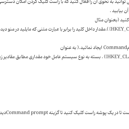
Comm نیاز زیادی دارید می توانید به نحوی آن را فعال کنید که با راست کلیک کردن امکان دستر
 آن بیابید .
د اصلی ایجاد کنید (بعنوان مثال
[HKEY_CLASSES_ROOT/Directory/shell/Command] ).مقدار داخل کلید را برابر با عبارت متنی که مایلید در منو
در زیر کلیدی که در فوق ایجاد کردید ، کلید دیگری با نامCommand ایجاد نمائید.( به عنوان
مثال[HKEY_CLASSES_ROOT/.../Command/command]) . بسته به نوع سیستم عامل خود مقداری مطابق مقادیر 
از رجیستری خارج شوید. برای اعمال تغییر