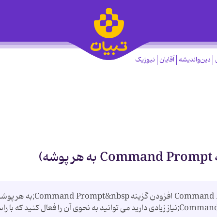
دین‌واندیشه
آقایان
نیوزیک
)
Command Processor &lt; Accessories &lt; Windows افزودن گزینه Command Prompt&nbsp;به
(در تمام ویندوزها) اگر به کار درCommand Prompt&nbsp;نیاز زیادی دارید می توانید به نحوی آن را فعال کنید که ب