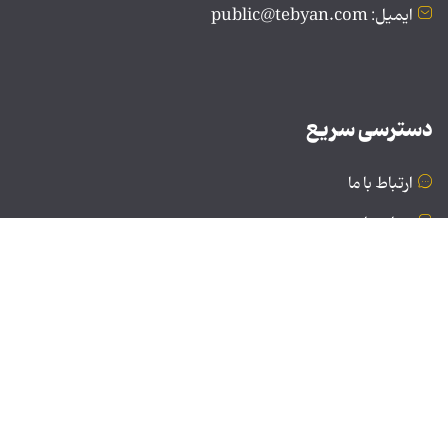
ایمیل: public@tebyan.com
دسترسی سریع
ارتباط با ما
درباره ما
نسخه دسکتاپ
© تمامی حقوق برای موسسه فرهنگی و هنری تبیان محفوظ
است | نقل مطالب با ذکر منبع بلامانع است.