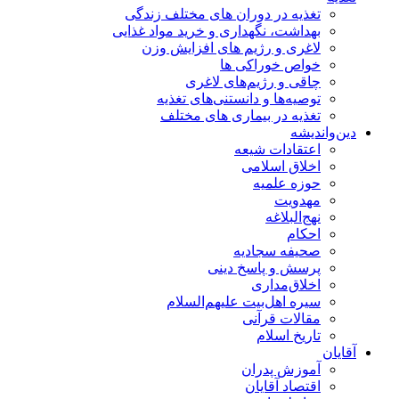
تغذیه در دوران های مختلف زندگی
بهداشت، نگهداری و خرید مواد غذایی
لاغری و رژیم های افزایش وزن
خواص خوراكی ها
چاقی و رژیم‌های لاغری
توصیه‌ها و دانستنی‌های تغذیه
تغذیه در بیماری های مختلف
دین‌واندیشه
اعتقادات شیعه
اخلاق اسلامی
حوزه علمیه
مهدویت
نهج‌البلاغه
احکام
صحیفه سجادیه
پرسش و پاسخ دینی
اخلاق‌مداری
سیره اهل‌بیت علیهم‌السلام
مقالات قرآنی
تاریخ اسلام
آقایان
آموزش پدران
اقتصاد آقایان