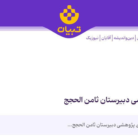
دین‌واندیشه
آقایان
نیوزیک
ی دبیرستان ثامن الحجج
ی پژوهشی دبیرستان ثامن الحجج...