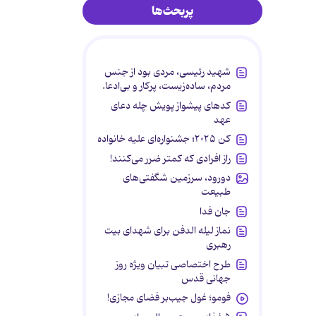
پربحث‌ها
شهید رئیسی، مردی بود از جنس
مردم، ساده‌زیست، پرکار و بی‌ادعا.
کدهای پیشواز پویش چله دعای
عهد
کن ۲۰۲۵؛ جشنواره‌ای علیه خانواده
راز افرادی که کمتر ضرر می‌کنند!
دورود، سرزمین شگفتی‌های
طبیعت
جان فدا
نماز لیله الدفن برای شهدای بیت
رهبری
طرح اختصاصی تبیان ویژه روز
جهانی قدس
فومو؛ غول جیب‌بر فضای مجازی!