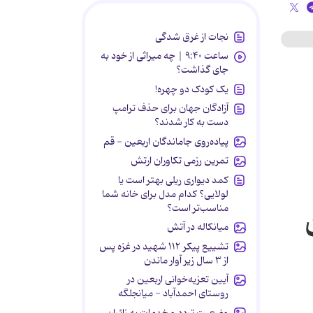
نجات از غرق شدگی
ساعت ۹:۴۰ | چه میراثی از خود به
جای گذاشت؟
یک کودک دو چهره!
آزادگان جهان برای حذف ترامپ
دست به کار شدند؟
پیاده‌روی جاماندگان اربعین - قم
تمرین رزمی تکاوران ارتش
کمد دیواری ریلی بهتر است یا
لولایی؟ کدام مدل برای خانه شما
مناسب‌تر است؟
میانکاله در آتش
تشییع پیکر ۱۱۲ شهید در غزه پس
از ۳ سال زیر آوار ماندن
آیین تعزیه‌خوانی اربعین در
روستای احمدآباد - میانجلگه
وضعیت تردد و خدمات به زائران