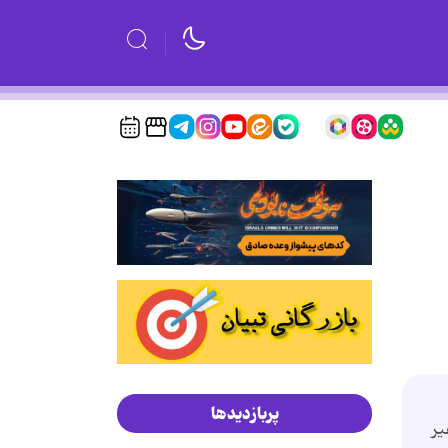
پربازدیدها
استفاده می شود .. همچنین تنظیمات مربوط بهScreen Saver&nbsp;غیر