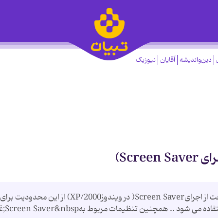
دین‌واندیشه
آقایان
نیوزیک
Scre)
Desktop and Explorer &lt; Security ممانعت از اجرایScreen Saver( در ویندوز2000/XP) از این محدودیت برای
تعیین اجرا و یا توقف Screen Saver&nbsp;