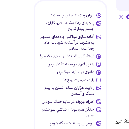
تاوان زیاد نشستن چیست؟
پنجره‌ای به گذشته؛ خبرنگاران،
چشم بیدار تاریخ
آماده‌سازی مواکب جاده‌های منتهی
به مشهد در آستانه شهادت امام
رضا علیه السلام
استقلال سالمندان را جدی بگیریم!
هنر مادری در سایه‌ فقدان پدر
مادری در سایه سوگ پدر
راز صمیمیت زوج‌ها
روایت هزاران ساله انسان بر بوم
سنگ و آسمان
اهرام مِروئه در سایه جنگ سودان
جنگل‌های یونان؛ نقاشیِ سوخته‌ی
زمین
از این محدودیت برای تعیین اجرا و یا توقف Screen Saver استفاده می شود .. همچنین تنظیمات مربوط به Screen Saver غیر
تازه‌ترین وضعیت تنگه هرمز