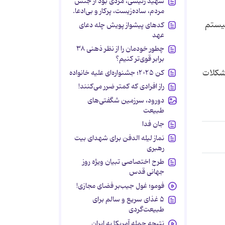
شهید رئیسی، مردی بود از جنس
مردم، ساده‌زیست، پرکار و بی‌ادعا.
سیستم
کدهای پیشواز پویش چله دعای
عهد
چطور خودمان را از نظر ذهنی ۳۸
برابر قوی‌تر کنیم؟
مشکلات
کن ۲۰۲۵؛ جشنواره‌ای علیه خانواده
راز افرادی که کمتر ضرر می‌کنند!
دورود، سرزمین شگفتی‌های
طبیعت
جان فدا
نماز لیله الدفن برای شهدای بیت
رهبری
طرح اختصاصی تبیان ویژه روز
جهانی قدس
فومو؛ غول جیب‌بر فضای مجازی!
۵ غذای سریع و سالم برای
طبیعت‌گردی
نتیجه حمله آمریکا به ایران