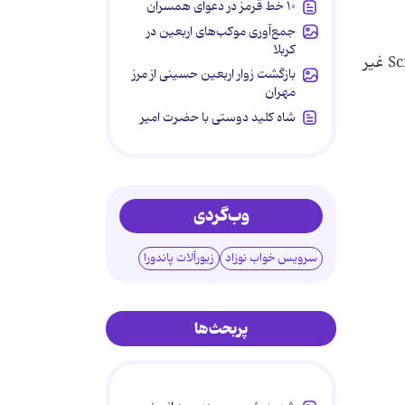
۱۰ خط قرمز در دعوای همسران
جمع‌آوری موکب‌های اربعین در
کربلا
یک مقدار DWORD جدید با نام "ScreenSaveActive" ایجاد کنید. سپس مقدار آن را برابر "0" قرار دهید تا Screen Saver غیر
بازگشت زوار اربعین حسینی از مرز
مهران
شاه کلید دوستی با حضرت امیر
وب‌گردی
سرویس خواب نوزاد
زیورآلات پاندورا
پربحث‌ها