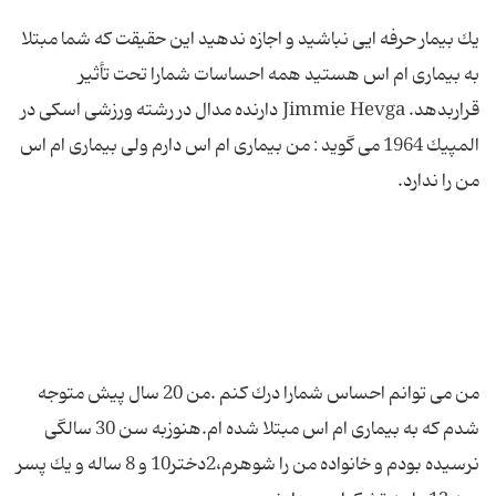
یك بیمار حرفه ایی نباشید و اجازه ندهید این حقیقت كه شما مبتلا
به بیماری ام اس هستید همه احساسات شمارا تحت تأثیر
قراربدهد. Jimmie Hevga دارنده مدال در رشته ورزشی اسكی در
المپیك 1964 می گوید : من بیماری ام اس دارم ولی بیماری ام اس
من می توانم احساس شمارا درك كنم .من 20 سال پیش متوجه
شدم كه به بیماری ام اس مبتلا شده ام.هنوزبه سن 30 سالگی
نرسیده بودم و خانواده من را شوهرم،2دختر10 و 8 ساله و یك پسر