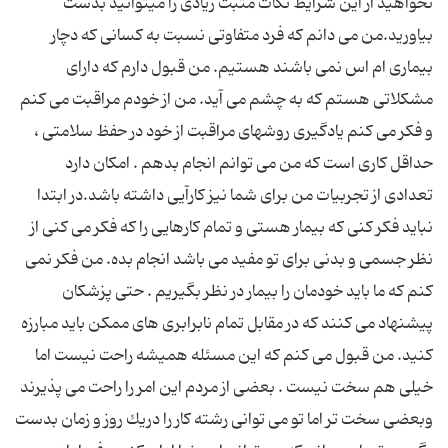
نخواهید از این شرایط نكات مثبت زیادی را میتوانید بدست
بیاورید.من می دانم كه فرد متفاوتی نسبت به كسانی كه دچار
بیماری ام اس نمی باشند هستیم. من قبول دارم كه دارای
مشكلاتی هستم كه به چشم می آید. من از خودم مراقبت می كنم
و فكر می كنم یادگیری روشهای مراقبت از خود در حفظ سلامتی ،
حداقل كاری است كه من می توانم انجام بدهم . امكان دارد
تعدادی از تجربیات من برای شما نیز كارآیی داشته باشد.در ابتدا
نباید فكر كنی كه بیمار هستی و تمام كارهایی را كه فكر می كنی از
نظر جسمی و بدنی برای تو مفید می باشد انجام بده. من فكر نمی
كنم كه ما باید خودمان را بیمار در نظر بگیریم . حتی پزشكان
پیشنهاد می كنند كه در مقابل تمام نابرابری های ممكن باید مبارزه
كنید. من قبول می كنم كه این مسئله همیشه راحت نیست اما
خیلی هم سخت نیست . بعضی از مردم این امر را راحت می پذیرند
وبعضی سخت تر اما تو می توانی رشته كار را دریك روز و زمان بدست