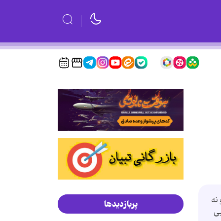
نه
پربازدیدها
ی