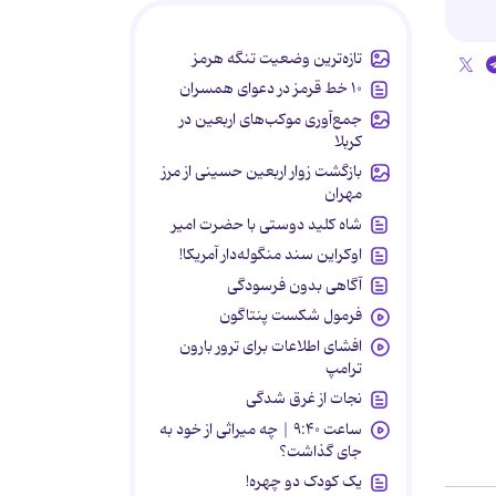
تازه‌ترین وضعیت تنگه هرمز
۱۰ خط قرمز در دعوای همسران
جمع‌آوری موکب‌های اربعین در
کربلا
بازگشت زوار اربعین حسینی از مرز
مهران
شاه کلید دوستی با حضرت امیر
اوکراین سند منگوله‌دار آمریکا!
آگاهی بدون فرسودگی
فرمول شکست پنتاگون
افشای اطلاعات برای ترور بارون
ترامپ
نجات از غرق شدگی
ساعت ۹:۴۰ | چه میراثی از خود به
جای گذاشت؟
یک کودک دو چهره!