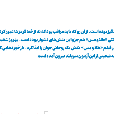
بوده است. از آن رو كه باید مراقب بود كه نه از خط قرمزها عبور كرد 
نی «طلا و مس» هم جزو این نقش‌های دشوار بوده است. بهروز شعیب
در فیلم «طلا و مس» نقش یک روحانی جوان را ایفا کرد. بازخوردهایی ك
 شعیبی از این آزمون سربلند بیرون آمده است.