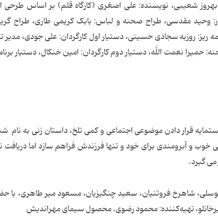
 بهروز شعیبی، نویسنده: علی اصغری (کارگاه قلم) بر اساس طرحی از
: وحید مقدسی، طراح صحنه و لباس: بابک کریمی طاری، طراح گریم
مه ریز: روزبه سجادی حسینی، دستیار اول کارگردان: علی جودی، مدیر تد
 حمیرا نعمت الله، دستیار دوم کارگردان: امین خنکال، دستیار برنامه
مایه قرار دادن موضوعی اجتماعی و کمی تلخ، داستان زنی به نام شی
ی خوب و آبرومندی برای خود و تنها فرزندش فراهم سازد اما دریافت نا
می گیرد.
ه توسلی، شاهرخ فروتنیان، سعید چنگیزیان، مسعود میر طاهری، با حضو
شیرخانلو، تهیه‌کننده: محمود رضوی. محصول سیمای مهراندیش