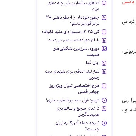
کدهای پیشواز پویش چله دعای
عهد
چطور خودمان را از نظر ذهنی ۳۸
گردانی
برابر قوی‌تر کنیم؟
کن ۲۰۲۵؛ جشنواره‌ای علیه خانواده
راز افرادی که کمتر ضرر می‌کنند!
دورود، سرزمین شگفتی‌های
زیونی،
طبیعت
جان فدا
نماز لیله الدفن برای شهدای بیت
رهبری
طرح اختصاصی تبیان ویژه روز
جهانی قدس
وا زنی
فومو؛ غول جیب‌بر فضای مجازی!
۵ غذای سریع و سالم برای
مه ای،
طبیعت‌گردی
نتیجه حمله آمریکا به ایران
چیست؟