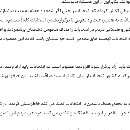
رخی تلاش كردند كه انتخابات را حتی اگر شده دو هفته به عقب بیاندازند 
شور و همگانی مردم در انتخابات را هدف ملموس دشمنان برشمردند و اف
 انتخابات توصیه های عمومی كنند حواسشان باشد كه به این مقصود 
ت باید آزاد برگزار شود افزودند: معلوم است كه انتخابات باید آزاد باشد، م
 كدام كشور انتخابات از ایران آزادتر است؟ مراقب باشید این حرفها ی شم
كه به تحقق هدف دشمن در انتخابات كمك می كند خاطرنشان كردند: در ك
 چرا اینقدر بر این مسئله تكیه و تلاش می كنید در ذهن مردم این تصور