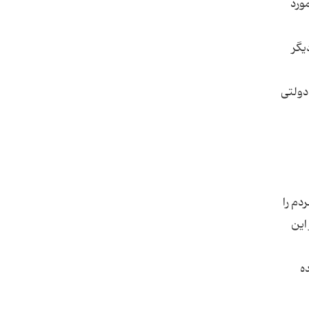
ورد
یگر
 دولتی
دم را
این
ه