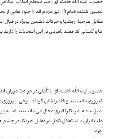
حضرت آیت الله خامنه ای رهبر معظم انقلاب اسلامی، ص
تعیین كننده قیام 19 دی مردم قم را ج
مقابل طرحها، روشها و حركات دشمن بویژه در قبال انت
ضروری دانستند و خاطرنشان كردند: برخی، پیروزی ملت
آمیز سلطه امریكا را امری محال می دانستند اما به یار
ملت ایران با استقلال كامل در مقابل امریكا، در چشم