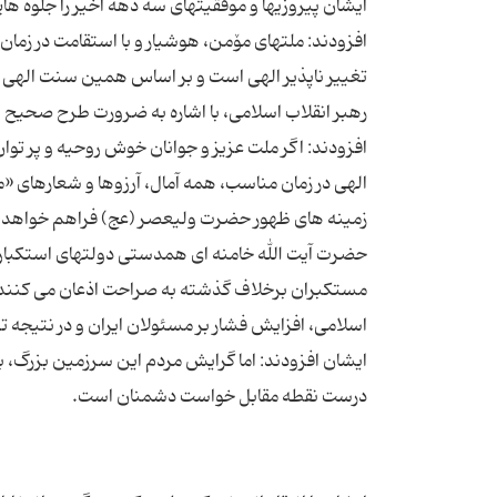
ایشان پیروزیها و موفقیتهای سه دهه اخیر را جلوه ها
افزودند: ملتهای مۆمن، هوشیار و با استقامت در زمان م
رهبر انقلاب اسلامی، با اشاره به ضرورت طرح صحیح ا
افزودند: اگر ملت عزیز و جوانان خوش روحیه و پر تو
الهی در زمان مناسب، همه آمال، آرزوها و شعارهای «
حضرت آیت الله خامنه ای همدستی دولتهای استكباری را
مستكبران برخلاف گذشته به صراحت اذعان می كنند 
ایشان افزودند: اما گرایش مردم این سرزمین بزرگ، به 