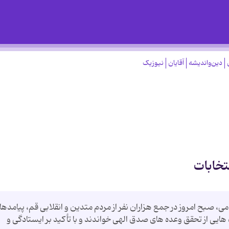
دین‌واندیشه
آقایان
نیوزیک
تخابات
، صبح امروز در جمع هزاران نفر از مردم متدین و انقلابی قم، پیامدها
19 دی مردم قم را جلوه هایی از تحقق وعده های صدق الهی خواندند و با تأكید بر ایستادگی و