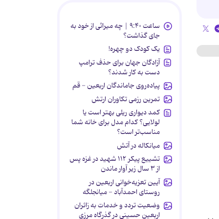
ساعت ۹:۴۰ | چه میراثی از خود به
جای گذاشت؟
یک کودک دو چهره!
آزادگان جهان برای حذف ترامپ
دست به کار شدند؟
پیاده‌روی جاماندگان اربعین - قم
تمرین رزمی تکاوران ارتش
کمد دیواری ریلی بهتر است یا
لولایی؟ کدام مدل برای خانه شما
مناسب‌تر است؟
میانکاله در آتش
تشییع پیکر ۱۱۲ شهید در غزه پس
از ۳ سال زیر آوار ماندن
آیین تعزیه‌خوانی اربعین در
روستای احمدآباد - میانجلگه
وضعیت تردد و خدمات به زائران
اربعین حسینی در گذرگاه مرزی