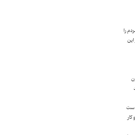
دم را
این
ن
 است
كار