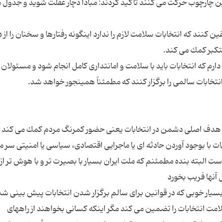
ین چارچوب حركت می كنند تأكید كردند: مبادا دچار غفلت شوید و جدول م
ن كنند كه انتخابات سلامت لازم را ندارد اینگونه رفتارها و سخنان را از د
د دارم كه انتخابات باید با سلامت و امانتداری كامل انجام شود و مسئولان
به هدف اصلی دشمن در انتخابات یعنی حضور كمرنگ مردم كمك می كند
 با بوجود آوردن حادثه ای یا ماجرایی اقتصادی، سیاسی یا امنیتی سر مر
 البته بنده مطمئنم كه ملت ایران بسیار با بصیرت تر و با هوش تر از 
 بسیار خوبی كه در قوانین برای سالم برگزار شدن انتخابات پیش بینی شد
امت انتخابات را تضمین می كند مگر اینكه كسانی بخواهند از راههای