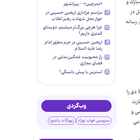
بارك و
«تمرچین» - پیرانشهر
مل در
مراسم عزاداری اربعینِ حسینی در
جوار محل شهادت رهبر انقلاب
 رسانه
چرا هرچی بزرگ‌تر میشیم، دوستای
کمتری داریم؟
اربعین حسینی در حرم مطهر امام
رضا علیه السلام
راز محبوبیت غمگین‌نمایی در
فضای مجازی
استرس یا پیش یائسگی؟
حضرت آیت الله خامنه ای با تأملی در حوادث دوران انقلاب و سه دهه اخیر، درس آموزی از مناسبتهای ماندگاری همچون قیام 19 دی را
ارت
وب‌گردی
می و
سرویس خواب نوزاد
زیورآلات پاندورا
 می