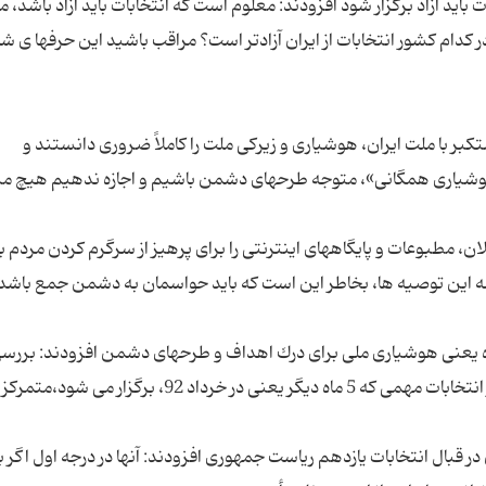
ت باید آزاد برگزار شود افزودند: معلوم است كه انتخابات باید آزاد باشد، م
 كدام كشور انتخابات از ایران آزادتر است؟ مراقب باشید این حرفها ی شم
تكبر با ملت ایران، هوشیاری و زیركی ملت را كاملاً ضروری دانستند و
 هوشیاری همگانی»، متوجه طرحهای دشمن باشیم و اجازه ندهیم هیچ م
ن، مطبوعات و پایگاههای اینترنتی را برای پرهیز از سرگرم كردن مردم ب
ه این توصیه ها، بخاطر این است كه باید حواسمان به دشمن جمع باشد 
 یعنی هوشیاری ملی برای درك اهداف و طرحهای دشمن افزودند: بررسی 
و گفتار مستكبران، نشان می دهد كه ذهن دشمن بر انتخابات مهمی كه 5 ماه دیگر یعنی در خرداد 92، برگزار
 قبال انتخابات یازدهم ریاست جمهوری افزودند: آنها در درجه اول اگر ب