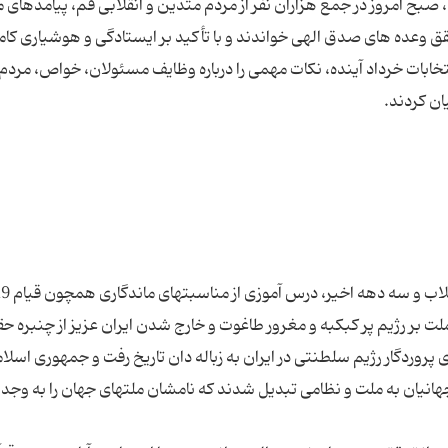
بح امروز در جمع هزاران نفر از مردم متدین و انقلابی قم، پیامدهای م
لوه هایی از تحقق وعده های صدق الهی خواندند و با تأكید بر ایستادگی و هوشیاری كا
خابات خرداد آینده، نكات مهمی را درباره وظایف مسئولان، خواص، مردم،
 بر رژیم پر كبكبه و مغرور طاغوت و خارج شدن ایران عزیز از چنبره حق
ی پروردگار رژیم سلطنتی در ایران به زباله دان تاریخ رفت و جمهوری اسلا
 جهانیان به ملت و نظامی تبدیل شدند كه نامشان ملتهای جهان را به وجد