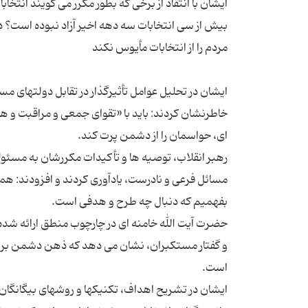
ایشان با انتقاد از برخی كه بطور مكرر می گویند انتخابا
بیش از سی انتخابات سه دهه اخیر آزاد نبوده است؟ در
ایشان در تحلیل عوامل تأثیرگذار در تقابل دولتهای مس
خاطرنشان كردند: باید با «تقوای جمعی و مراقبت و
رهبر انقلاب، توصیه ها و تأكیدات مكررشان به مسئولا
مسائل فرعی و نادرست، یادآوری كردند و افزودند: هم
حضرت آیت الله خامنه ای در چارچوب منطق ارائه شده
ایشان در تشریح اهداف، تكنیكها و روشهای بیگانگان در