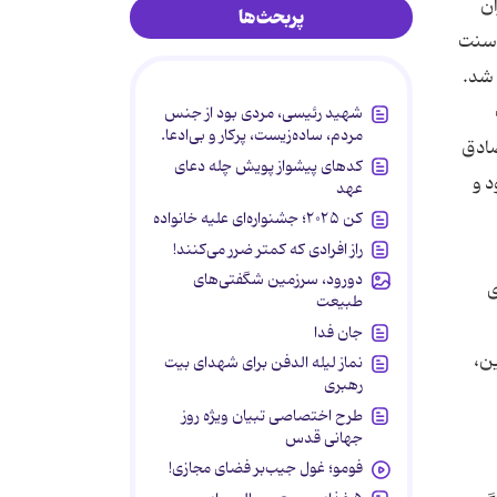
آن
پربحث‌ها
، سنت
شهید رئیسی، مردی بود از جنس
مردم، ساده‌زیست، پرکار و بی‌ادعا.
صادق
کدهای پیشواز پویش چله دعای
د و
عهد
کن ۲۰۲۵؛ جشنواره‌ای علیه خانواده
راز افرادی که کمتر ضرر می‌کنند!
دورود، سرزمین شگفتی‌های
ی
طبیعت
جان فدا
ین،
نماز لیله الدفن برای شهدای بیت
رهبری
طرح اختصاصی تبیان ویژه روز
جهانی قدس
فومو؛ غول جیب‌بر فضای مجازی!