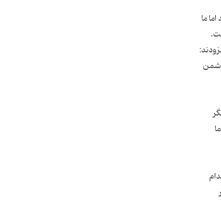
اما ما
زودند:
دشمن
گر
ا
دام