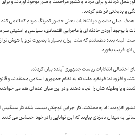
نی عمل كنند همچنانكه برخی در سال 88 اینطور عمل كردند و برای مردم و كشور مزاحمت و ضرر بوجود آوردند و برای
به هدف اصلی دشمن در انتخابات یعنی حضور كمرنگ مردم كمك می كند
 با بوجود آوردن حادثه ای یا ماجرایی اقتصادی، سیاسی یا امنیتی سر مر
 البته بنده مطمئنم كه ملت ایران بسیار با بصیرت تر و با هوش تر از 
ند و افزودند: فردفرد ملت كه به نظام جمهوری اسلامی معتقدند و قانو
نند و یا وظیفه شان را انجام دهند و در این میان عده ای هم می خواهند
ی كشور افزودند: اداره مملكت، كار اجرایی كوچكی نیست بلكه كار سنگینی
انی به میدان نامزدی بیایند كه این توانایی را در خود احساس می كنند و 