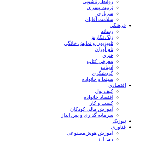
روابط زناشویی
تربیت پسران
سربازی
سلامت آقایان
فرهنگی
رسانه
زنگ نگارش
تلویزیون و نمایش خانگی
نام آوران
هنری
معرفی کتاب
ادبیات
گردشگری
سینما و خانواده
اقتصادی
کیف پول
اقتصاد خانواده
کسب و کار
آموزش مالی کودکان
سرمایه گذاری و پس انداز
نیوزیک
فناوری
آموزش هوش‌مصنوعی
رمز ارز