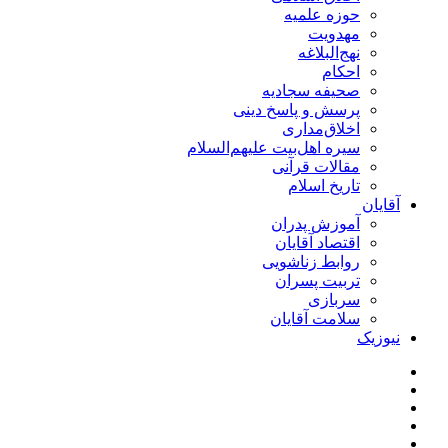
حوزه علمیه
مهدویت
نهج‌البلاغه
احکام
صحیفه سجادیه
پرسش و پاسخ دینی
اخلاق‌مداری
سیره اهل‌بیت علیهم‌السلام
مقالات قرآنی
تاریخ اسلام
آقایان
آموزش پدران
اقتصاد آقایان
روابط زناشویی
تربیت پسران
سربازی
سلامت آقایان
نیوزیک