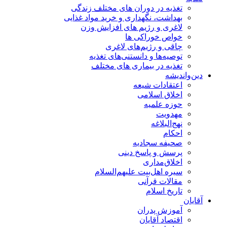
تغذیه در دوران های مختلف زندگی
بهداشت، نگهداری و خرید مواد غذایی
لاغری و رژیم های افزایش وزن
خواص خوراكی ها
چاقی و رژیم‌های لاغری
توصیه‌ها و دانستنی‌های تغذیه
تغذیه در بیماری های مختلف
دین‌واندیشه
اعتقادات شیعه
اخلاق اسلامی
حوزه علمیه
مهدویت
نهج‌البلاغه
احکام
صحیفه سجادیه
پرسش و پاسخ دینی
اخلاق‌مداری
سیره اهل‌بیت علیهم‌السلام
مقالات قرآنی
تاریخ اسلام
آقایان
آموزش پدران
اقتصاد آقایان