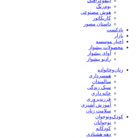
اینفوگرافیک
بوم‌رنگ
هوش مصنوعی
کاریکاتور
داستان مصور
پادکست
بازار
اخبار موسسه
محصولات پیشواز
آوای پیشواز
رادیو پیشواز
زنان‌وخانواده
همسرداری
سالمندان
سبک زندگی
خانه داری
فرزندپروری
آموزش آشپزی
سلامت زنان
کودک‌ونوجوان
نوجوانان
کودکانه
دهه هشتادی