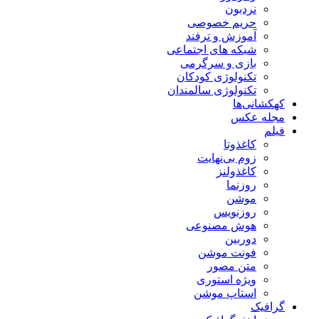
نردبون
حریم خصوصی
آموزش و ترفند
شبکه های اجتماعی
بازی و سرگرمی
تکنولوژی کودکان
تکنولوژی سالمندان
کهکشانی‌ها
مجله عکس
فیلم
کاغذوتا
زوم بی‌نهایت
کاغذولنز
روزنما
موشن
روزنویس
هوش مصنوعی
دوربین
فونت موشن
متن مصور
ویژه استوری
استاپ موشن
گرافیک