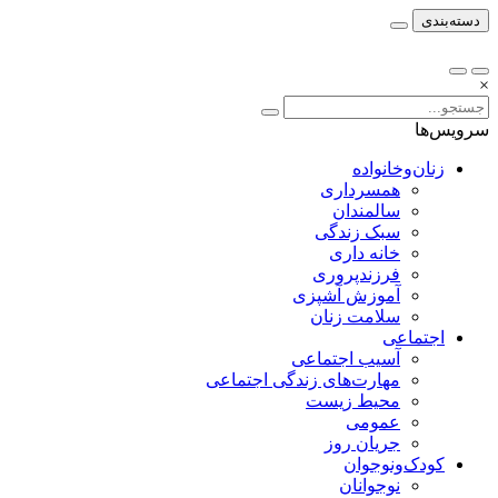
دسته‌بندی
×
سرویس‌ها
زنان‌وخانواده
همسرداری
سالمندان
سبک زندگی
خانه داری
فرزندپروری
آموزش آشپزی
سلامت زنان
اجتماعی
آسیب اجتماعی
مهارت‌های زندگی اجتماعی
محیط زیست
عمومی
جریان روز
کودک‌ونوجوان
نوجوانان