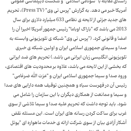
راستای مقابله با "سونامی اسلامی" و شکست دیپلماسی عمومی
آمریکا خبر می دهد. به گزارش "پرس تی وی" (Press TV)، تحریم
های جدید جزئی از لایحه ی نظامی 633 میلیارد دلاری برای سال
2013 می باشد که "باراک اوباما" رئیس جمهور آمریکا اخیرا آن را
امضا و قانونی کرد. ("پرس تی وی" شبکه ی تلویزیونی وابسته به
صدا و سیمای جمهوری اسلامی ایران و اولین شبکه ی خبری
تلویزیونی انگلیسی ‌زبان ایرانی می باشد.) تحریم های ضد ایرانی
که بخشی از این لایحه می ‌باشد، علاوه بر محدودیت های اقتصادی،
ورود صدا و سیما جمهوری اسلامی ایران و "عزت الله ضرغامی"
رئیس آن در فهرست سیاه و همچنین توقیف همه دارایی های صدا
و سیما و ممانعت از همکاری دیگران با این سازمان را شامل می
‌شود. باید توجه داشت که تحریم علیه صدا و سیما تلاشی از سوی
غرب برای ساکت کردن رسانه های ایران است. این مسئله نقض
آشکار آزادی بیان از سوی شرکت ارائه ی خدمات ماهواره ای "یوتل