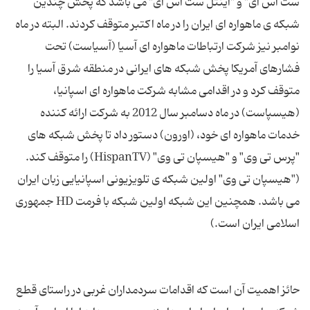
‌ست اس ‌ای" و "اینتل‌ ست اس ‌ای" می ‌باشد که پخش چندین
شبکه ی ماهواره ای ایران را در ماه اکتبر متوقف کردند. البته در ماه
نوامبر نیز شرکت ارتباطات ماهواره ای آسیا (آسیاست) تحت
فشارهای آمریکا پخش شبکه های ایرانی در منطقه شرق آسیا را
متوقف کرد و در اقدامی مشابه شرکت ماهواره ای اسپانیا،
(هیسپاست) در ماه دسامبر سال 2012 به شرکت ارائه کننده
خدمات ماهواره ای خود، (اورون) دستور داد تا پخش شبکه های
"پرس تی وی" و "هیسپان تی وی" (HispanTV) را متوقف کند.
("هیسپان تی وی" اولین شبکه ی تلویزیونی اسپانیایی زبان ایران
می ‌باشد. همچنین این شبکه اولین شبکه با فرمت HD جمهوری
حائز اهمیت آن است که اقدامات سردمداران غربی در راستای قطع