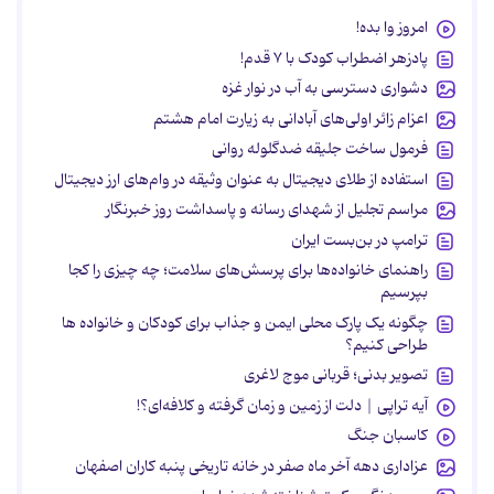
امروز وا بده!
پادزهر اضطراب کودک با ۷ قدم!
دشواری دسترسی به آب در نوار غزه
اعزام زائر اولی‌های آبادانی به زیارت امام هشتم
فرمول ساخت جلیقه ضدگلوله روانی
استفاده از طلای دیجیتال به عنوان وثیقه در وام‌های ارز دیجیتال
مراسم تجلیل از شهدای رسانه و پاسداشت روز خبرنگار
ترامپ در بن‌بست ایران
راهنمای خانواده‌ها برای پرسش‌های سلامت؛ چه چیزی را کجا
بپرسیم
چگونه یک پارک محلی ایمن و جذاب برای کودکان و خانواده ها
طراحی کنیم؟
تصویر بدنی؛ قربانی موج لاغری
آیه تراپی | دلت از زمین و زمان گرفته و کلافه‌ای؟!
کاسبان جنگ
عزاداری دهه آخر ماه صفر در خانه تاریخی پنبه کاران اصفهان