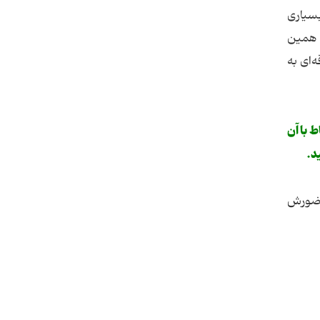
بسیاری
ه همین
‌ای به
 با آن
د.
 حضورش