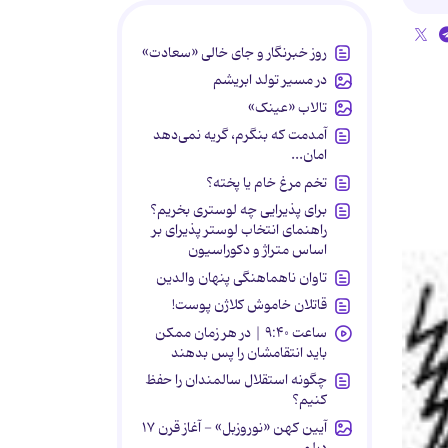
روز خبرنگار و جای خالی «سعادت»
در مسیر تولد ابریشم
تالاب «عینک»
آمدمت که بنگرم، گریه نمی‌دهد
امان...
تخم مرغ خام یا پخته؟
برای پذیرایی چه لوستری بخریم؟
راهنمای انتخاب لوستر پذیرای بر
اساس متراژ و دکوراسیون
تاوان ناهماهنگی پنهان والدین
قاتلان خاموش کلاژن پوست!
ساعت ۹:۴۰ | در هر زمان ممکن
باید انتقامشان را پس بدهند
چگونه استقلال سالمندان را حفظ
کنیم؟
آیین کهن «نوروزبل» - آغاز قرن ۱۷
دیلمی