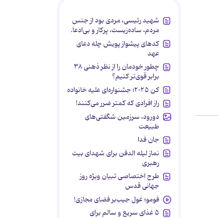
شهید رئیسی، مردی بود از جنس
مردم، ساده‌زیست، پرکار و بی‌ادعا.
کدهای پیشواز پویش چله دعای
عهد
چطور خودمان را از نظر ذهنی ۳۸
برابر قوی‌تر کنیم؟
کن ۲۰۲۵؛ جشنواره‌ای علیه خانواده
راز افرادی که کمتر ضرر می‌کنند!
دورود، سرزمین شگفتی‌های
طبیعت
جان فدا
نماز لیله الدفن برای شهدای بیت
رهبری
طرح اختصاصی تبیان ویژه روز
جهانی قدس
فومو؛ غول جیب‌بر فضای مجازی!
۵ غذای سریع و سالم برای