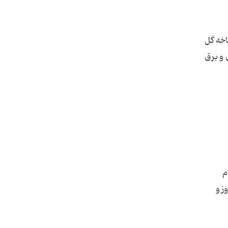
اخه گل
 و برق
م
ز و