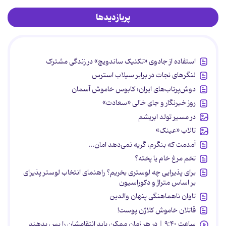
پربازدیدها
استفاده از جادوی «تکنیک ساندویچ» در زندگی مشترک
لنگرهای نجات در برابر سیلاب استرس
دوش‌پرتاب‌های ایران؛ کابوس خاموش آسمان
روز خبرنگار و جای خالی «سعادت»
در مسیر تولد ابریشم
تالاب «عینک»
آمدمت که بنگرم، گریه نمی‌دهد امان...
تخم مرغ خام یا پخته؟
برای پذیرایی چه لوستری بخریم؟ راهنمای انتخاب لوستر پذیرای
بر اساس متراژ و دکوراسیون
تاوان ناهماهنگی پنهان والدین
قاتلان خاموش کلاژن پوست!
ساعت ۹:۴۰ | در هر زمان ممکن باید انتقامشان را پس بدهند