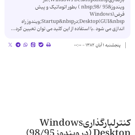
ویندوز&nbsp;98/ 95 ) بطور اتوماتیک و پیش
فرض(Windows
Desktop(GUI&nbsp;درStartup&nbsp;ویندوز راه
اندازی می شود .با استفاده از این کلید می توان تعیین کرد...
پنجشنبه ۱ آبان ۱۳۸۲ - ۰۰:۰۰
کنترلبارگذاریWindows
Desktop (در ویندوز 98/95)