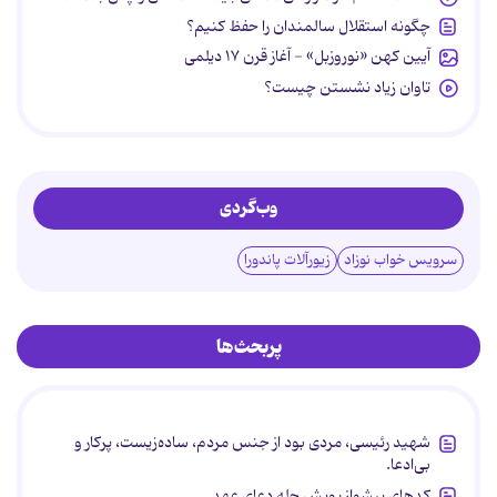
چگونه استقلال سالمندان را حفظ کنیم؟
آیین کهن «نوروزبل» - آغاز قرن ۱۷ دیلمی
تاوان زیاد نشستن چیست؟
وب‌گردی
سرویس خواب نوزاد
زیورآلات پاندورا
پربحث‌ها
شهید رئیسی، مردی بود از جنس مردم، ساده‌زیست، پرکار و
بی‌ادعا.
کدهای پیشواز پویش چله دعای عهد