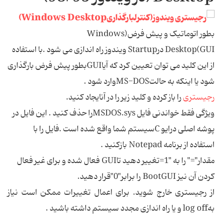
بطور اتوماتیک و پیش فرض(Windows
Desktop(GUI درStartup ویندوز راه اندازی می شود .با استفاده
از این کلید می توان تعیین کرد که آیاGUIبطور پیش فرض بارگذاری
شود یا اینکه به حالتMS-DOSوارد شود .
رجیستری
را باز کرده و کلید زیر را در آنایجاد کنید.
ویژگی فقط خواندنی فایل MSDOS.sysرا حذف کنید . این فایل در
پوشه اصلی درایو Cسیستم شما واقع شده است .فایل را با
استفاده از برنامه Notepad بازکنید .
مقدار"=" را به "1=تغییر دهید تاGUI فعال شده و برای غیر فعال
کردن آن نیز BootGUI را برابر"0"قرار دهید.
از رجیستری خارج شوید. برای اعمال تغییرات ممکن است نیاز
بهlog off و یا راه اندازی مجدد سیستم داشته باشید .