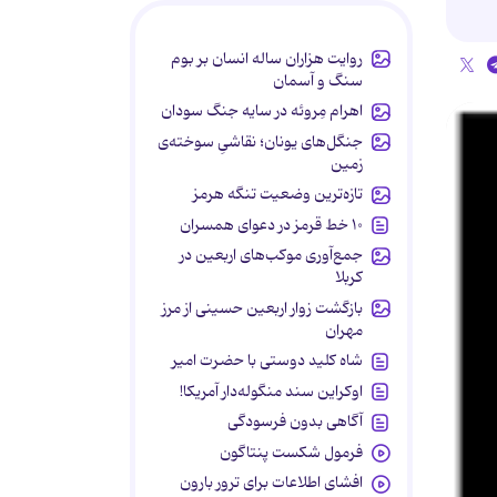
روایت هزاران ساله انسان بر بوم
سنگ و آسمان
اهرام مِروئه در سایه جنگ سودان
جنگل‌های یونان؛ نقاشیِ سوخته‌ی
زمین
تازه‌ترین وضعیت تنگه هرمز
۱۰ خط قرمز در دعوای همسران
جمع‌آوری موکب‌های اربعین در
کربلا
بازگشت زوار اربعین حسینی از مرز
مهران
شاه کلید دوستی با حضرت امیر
اوکراین سند منگوله‌دار آمریکا!
آگاهی بدون فرسودگی
فرمول شکست پنتاگون
افشای اطلاعات برای ترور بارون