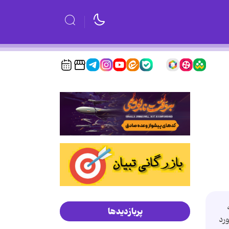
پربازدیدها
رد