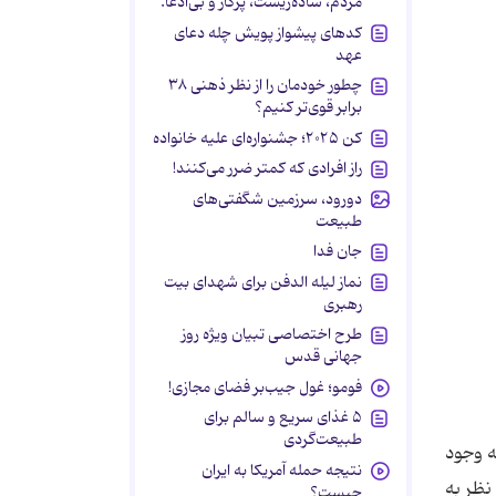
مردم، ساده‌زیست، پرکار و بی‌ادعا.
کدهای پیشواز پویش چله دعای
عهد
چطور خودمان را از نظر ذهنی ۳۸
برابر قوی‌تر کنیم؟
کن ۲۰۲۵؛ جشنواره‌ای علیه خانواده
راز افرادی که کمتر ضرر می‌کنند!
دورود، سرزمین شگفتی‌های
طبیعت
جان فدا
نماز لیله الدفن برای شهدای بیت
رهبری
طرح اختصاصی تبیان ویژه روز
جهانی قدس
فومو؛ غول جیب‌بر فضای مجازی!
۵ غذای سریع و سالم برای
طبیعت‌گردی
ه وجود
نتیجه حمله آمریکا به ایران
نظر به
چیست؟