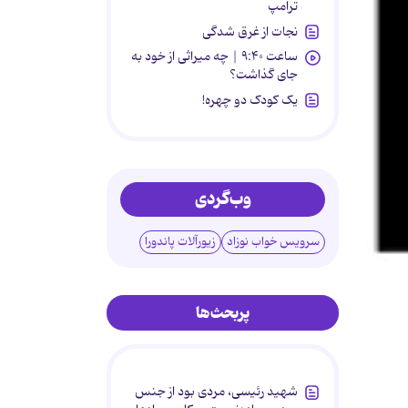
ترامپ
نجات از غرق شدگی
ساعت ۹:۴۰ | چه میراثی از خود به
جای گذاشت؟
یک کودک دو چهره!
وب‌گردی
سرویس خواب نوزاد
زیورآلات پاندورا
پربحث‌ها
شهید رئیسی، مردی بود از جنس