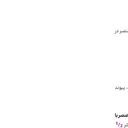
نصر در
 پیوند
نصر با
1
/
لر
2