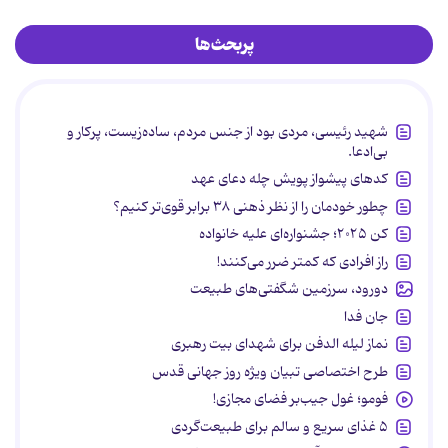
پربحث‌ها
شهید رئیسی، مردی بود از جنس مردم، ساده‌زیست، پرکار و
بی‌ادعا.
کدهای پیشواز پویش چله دعای عهد
چطور خودمان را از نظر ذهنی ۳۸ برابر قوی‌تر کنیم؟
کن ۲۰۲۵؛ جشنواره‌ای علیه خانواده
راز افرادی که کمتر ضرر می‌کنند!
دورود، سرزمین شگفتی‌های طبیعت
جان فدا
نماز لیله الدفن برای شهدای بیت رهبری
طرح اختصاصی تبیان ویژه روز جهانی قدس
فومو؛ غول جیب‌بر فضای مجازی!
۵ غذای سریع و سالم برای طبیعت‌گردی