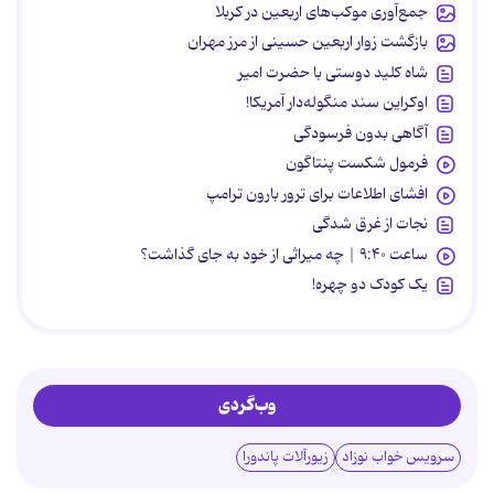
جمع‌آوری موکب‌های اربعین در کربلا
بازگشت زوار اربعین حسینی از مرز مهران
شاه کلید دوستی با حضرت امیر
اوکراین سند منگوله‌دار آمریکا!
آگاهی بدون فرسودگی
فرمول شکست پنتاگون
افشای اطلاعات برای ترور بارون ترامپ
نجات از غرق شدگی
ساعت ۹:۴۰ | چه میراثی از خود به جای گذاشت؟
یک کودک دو چهره!
وب‌گردی
سرویس خواب نوزاد
زیورآلات پاندورا