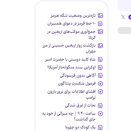
تازه‌ترین وضعیت تنگه هرمز
۱۰ خط قرمز در دعوای همسران
جمع‌آوری موکب‌های اربعین در
کربلا
بازگشت زوار اربعین حسینی از مرز
مهران
شاه کلید دوستی با حضرت امیر
اوکراین سند منگوله‌دار آمریکا!
آگاهی بدون فرسودگی
فرمول شکست پنتاگون
افشای اطلاعات برای ترور بارون
ترامپ
نجات از غرق شدگی
ساعت ۹:۴۰ | چه میراثی از خود به
جای گذاشت؟
یک کودک دو چهره!