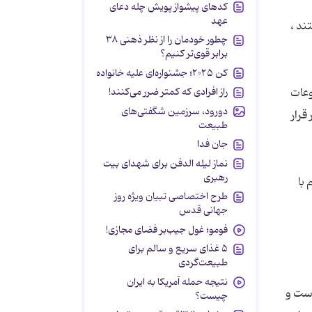
کدهای پیشواز پویش چله دعای
عهد
ند ،
چطور خودمان را از نظر ذهنی ۳۸
برابر قوی‌تر کنیم؟
کن ۲۰۲۵؛ جشنواره‌ای علیه خانواده
راز افرادی که کمتر ضرر می‌کنند!
وعات
دورود، سرزمین شگفتی‌های
قرار
طبیعت
جان فدا
نماز لیله الدفن برای شهدای بیت
رهبری
 با
طرح اختصاصی تبیان ویژه روز
جهانی قدس
فومو؛ غول جیب‌بر فضای مجازی!
۵ غذای سریع و سالم برای
طبیعت‌گردی
نتیجه حمله آمریکا به ایران
است و
چیست؟