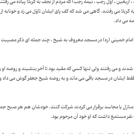
د مناسبت بود (15 شعبان ، عرفه ، اربعین ، اوّل رجب ، نیمه رجب) كه مردم از نجف به كربلا پیاده می ر
ربلا می رفتند. گاهی می شد كه كف پای ایشان تاوَل می زد و خونابه از آ
مام خمینی (ره) در مسجد معروف به شیخ ، چند جمله ای ذكر مصیبت آ
دند و می رفتند ولی تنها كسی كه مقید بود تا آخر بنشیند و روضه او 
فقط ایشان در مسجد باقی می ماند و به روضه شیخ جعفر گوش می داد 
 منازل یا مجاسد برقرار می كردند شركت كنند. خودشان هم هر صبح جم