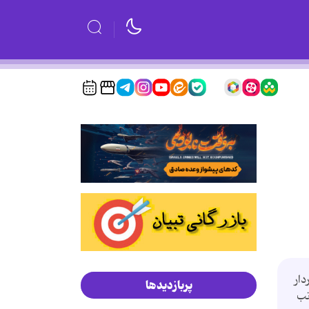
دار
پربازدیدها
نب