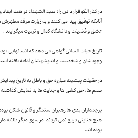
در کنار الگو قرار دادن راه سید الشهداء در همه ابعاد
آنانکه توفیق پیدا مى کنند و به زیارت مرقد مطهرش 
تاریخ حیات انسانی گواهی می دهد که انسانهایی بوده ا
در حقیقت پیشینه مبارزه حق و باطل به تاریخ پیدایش 
پرچمداران بدى ها رهبران ستمگر و قانون شکن بوده ا
هیچ جنایتى دریغ نمى کردند. در سوى دیگر طلایه دارا