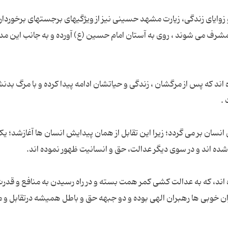
 و زوایای زندگی، زیارت مشهد حسینى نیز از ویژگیهاى برجسته‏اى برخوردار
مشرف مى شوند ، روى به آستان امام حسین (ع) آورده و به جانب این م
ند که پس از مرگشان ، زندگى و حیاتشان ادامه پیدا کرده و با مرگ بدنش
انسان بر مى گردد؛ زیرا این تقابل از همان پیدایش انسان ها آغازشد؛ ی
ند، که به عدالت کشى کمر همت بسته و در راه رسیدن به منافع و قدرت،
ن خوبى ها رهبران الهى بوده و دو جبهه حق و باطل همیشه درتقابل و مب