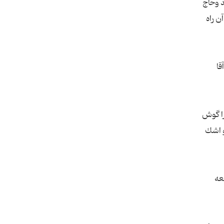
فتند وحاج
ن راه
قا
را گوش
و اشك
عه