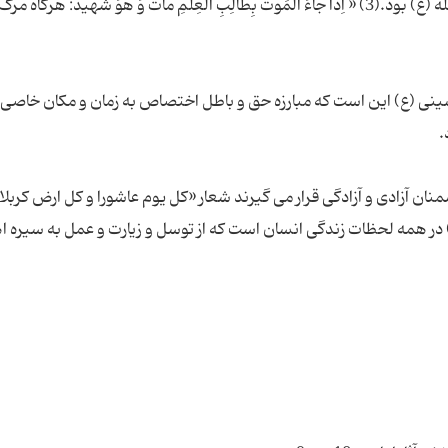
آنچه برای او اهمیت داشت عزاداری برای آقا ابی عبداللّه (ع) بود.(3) « اِذا جاءَ المَوتُ بِطالِبِ العِلمِ ماتَ وَ هُوَ شَهیدٌ: ه
ینی (ع) این است که مبارزه حق و باطل اختصاص به زمان و مکان خاصی ن
منان آزادی و آزادگی قرار مى گیرند شعار «کل یوم عاشورا و کل ارض کربلا»
در همه لحظات زندگی انسان است که از توسل و زیارت و عمل به سیره ا