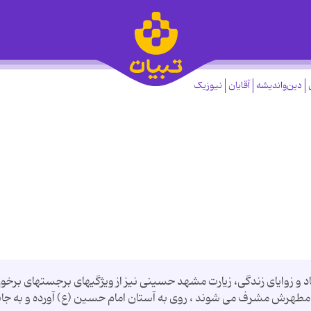
دین‌واندیشه
آقایان
نیوزیک
عاد و زوایای زندگی، زیارت مشهد حسینى نیز از ویژگیهاى برجسته‏اى برخور
قد مطهرش مشرف مى شوند ، روى به آستان امام حسین (ع) آورده و به جا