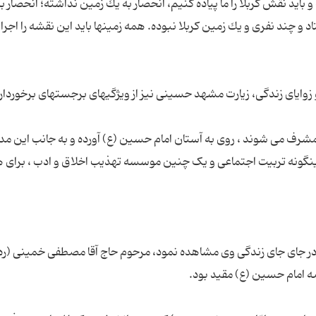
باید نقش كربلا را ما پیاده كنیم، انحصار به یك زمین نداشته؛ انحصار ب
 چند نفرى و یك زمین كربلا نبوده. همه زمینها باید این نقشه را اجرا 
مشرف مى شوند ، روى به آستان امام حسین (ع) آورده و به جانب این م
اینگونه تربیت اجتماعى و یک چنین موسسه تهذیب اخلاق و ادب ، براى 
ا در جای جای زندگی وی مشاهده نمود، مرحوم حاج آقا مصطفی خمینی (ر