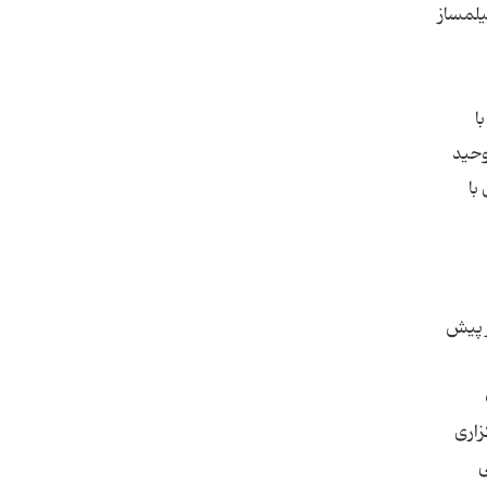
یلمساز
ا
وحید
با
ز پیش
زاری
ی