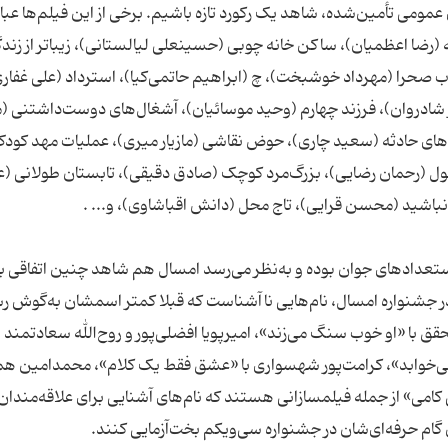
ومی تأمین‌شده، شاهد یک رکورد تازه باشیم. برخی از این فیلم‌ها عبارت
 (رضا اعظمیان)، ساکن خانه چوبی (حسینعلی لیالستانی)، زیباتر از زند
ب صحرا (مهرداد خوشبخت)، چ (ابراهیم حاتمی‌کیا)، استرداد (علی غفاری
شادروان)، فرزند چهارم (وحید موسائیان)، آشغال‌های دوست‌داشتنی
های حادثه (سعید چاری)، حوض نقاشی (مازیار میری)، عملیات مهد کود
فی)، نیکان و بچه‌غول (رحمان رضایی)، بزرگ‌مرد کوچک (صادق دقیقی)، تابستان طولانی (
دادهای جوان بوده و به‌نظر می‌رسد امسال هم شاهد چنین اتفاقی ب
در جشنواره امسال، نام‌هایی ناآشناست که قبلا کمتر اسمشان به‌گوش ر
ا «او خوب سنگ می‌زند»، امیرپویا افضلی‌پور و روح‌الله سعادتمند ب
نمی‌خوابد»، کرامت‌پور شهسواری با «عشق فقط یک کلام»، محمدامین هم
همونی کامی» از جمله فیلمسازانی هستند که نام‌های آشنایی برای علاقه‌مندان