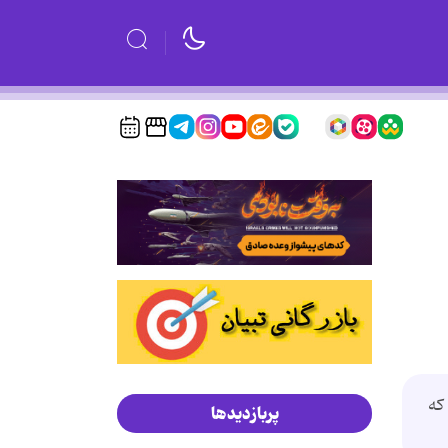
که
پربازدیدها