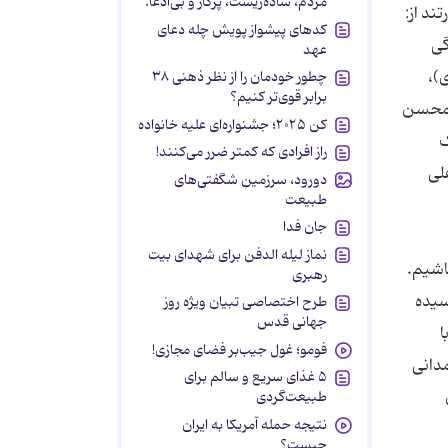
مردم، ساده‌زیست، پرکار و بی‌ادعا.
ند از:
کدهای پیشواز پویش چله دعای
گی
عهد
)،
چطور خودمان را از نظر ذهنی ۳۸
برابر قوی‌تر کنیم؟
 (محسن
کن ۲۰۲۵؛ جشنواره‌ای علیه خانواده
ک
راز افرادی که کمتر ضرر می‌کنند!
علی
دورود، سرزمین شگفتی‌های
طبیعت
جان فدا
نماز لیله الدفن برای شهدای بیت
اشیم.
رهبری
سیده
طرح اختصاصی تبیان ویژه روز
جهانی قدس
ا
فومو؛ غول جیب‌بر فضای مجازی!
دانی
۵ غذای سریع و سالم برای
طبیعت‌گردی
نتیجه حمله آمریکا به ایران
چیست؟