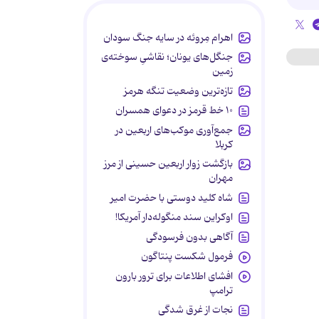
اهرام مِروئه در سایه جنگ سودان
جنگل‌های یونان؛ نقاشیِ سوخته‌ی
زمین
تازه‌ترین وضعیت تنگه هرمز
۱۰ خط قرمز در دعوای همسران
جمع‌آوری موکب‌های اربعین در
کربلا
بازگشت زوار اربعین حسینی از مرز
مهران
شاه کلید دوستی با حضرت امیر
اوکراین سند منگوله‌دار آمریکا!
آگاهی بدون فرسودگی
فرمول شکست پنتاگون
افشای اطلاعات برای ترور بارون
ترامپ
نجات از غرق شدگی