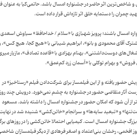
ین و شاخص‌ترین اثر حاضر در جشنواره‌ امسال باشد. حاتمی‌کیا به عنوان ف
ره امسال باشند؛ پرویز شهبازی با «سلام / خداحافظ» سیاوش اسعدی ب
مشترک آقای محمودی و بانو»، ابراهیم شیبانی با «هیچ کجا، هیچ کس»، 
غال‌های دوست‌داشتنی»، بهنام بهزادی با «قاعده تصادف»، مازیار میری 
یش حضور یافته و از این فیلمساز برای شرکت‌دادن فیلم «رستاخیز» در
فهرست آثار متقاضی حضور در جشنواره به چشم نمی‌خورد. درویش چند رو
تر از آن شود که امکان حضور در جشنواره امسال را داشته باشد. مسعود
‌تنها» و «تبعید سایه‌ها» و سرانجام «خائن‌کشی» شنیده شد در نهایت
 بزرگ جشنواره امسال است. کیمیایی احتمالا خائن‌کشی را در روزهای برگ
وز افخمی، رخشان بنی‌اعتماد و اصغر فرهادی از دیگر فیلمسازان شاخص