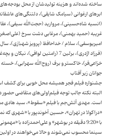
ساخته شده‌اند و هزینه تولیدشان از محل بودجه‌های عم
ابرهای ارغوانی (سیامک شایقی)، دلتنگی‌های عاشقانه
(انسیه شاه‌حسینی)، مروارید (حجت‌‌الله سیفی)، عقا
غریبه (حمید بهمنی)، مرغابی دشت سرخ (علی‌اصغر 
امیریوسفی)، سلام / خداحافظ (پرویز شهبازی)، سال‌
(فرزاد اژدری)، برلین 7 (رامتین لوا
جشنواره فیلم فجر همیشه محل خوبی برای کشف استع
البته نکته جالب توجه فیلم‌اولی‌های متقاضی حضور 
است. مهدی آتش‌جم با فیلم «سقوط»، سید هادی محقق ب
«دراکولا در تهران»، حسین آخوندپور با «شهری که 
با «9:20 دقیقه در بوشهر» و علی‌احمدزاده با «م