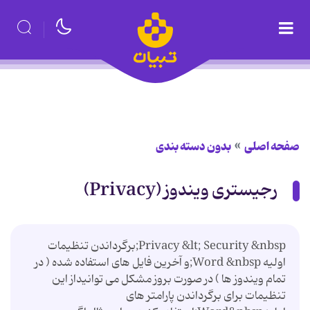
صفحه اصلی
بدون دسته بندی
رجیستری ویندوز (Privacy)
Privacy &lt; Security &nbsp;برگرداندن تنظیمات
اولیه Word &nbsp;و آخرین فایل های استفاده شده ( در
تمام ویندوز ها ) در صورت بروز مشکل می توانیداز این
تنظیمات برای برگرداندن پارامتر های