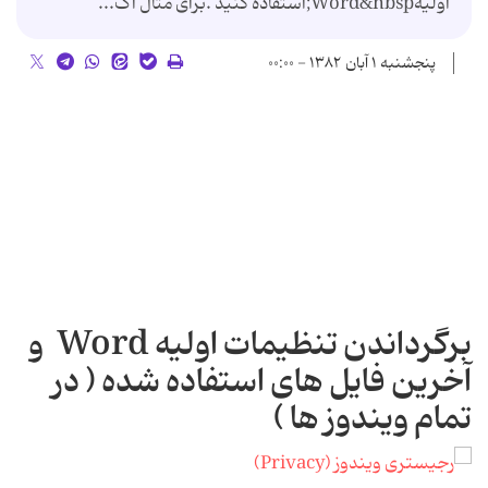
اولیهWord&nbsp;استفاده کنید .برای مثال اگ...
پنجشنبه ۱ آبان ۱۳۸۲ - ۰۰:۰۰
برگرداندن تنظیمات اولیه Word و
آخرین فایل های استفاده شده ( در
تمام ویندوز ها )