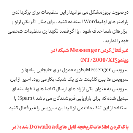
در صورت بروز مشکل می توانیداز این تنظیمات برای برگرداندن
پارامتر های اولیهWord استفاده کنید .برای مثال اگر یکی ازنوار
ابزار های شما حذف شود ، یا اگر قصد نگهداری تنظیمات شخصی
خود را ندارید.
غیر فعال کردنMessenger شبکه (در
ویندوزNT/2000/XP)
سرویس Messengerبطور معمول برای جابجایی پیامها و
سرویس ها بین کلاینت های یک شبکه بکار می رود. اخیرا از این
سرویس به عنوان یکی از راه های ارسال تقاضا های ناخواسته ای
تبدیل شده که برای بازاریابی فروشندگان می باشد.(Spam) با
استفاده از این تنظیمات می توانیداین سرویس را غیر فعال کنید.
پاک کردن اطلاعات تاریخچه فایل هایDownload شده ( در