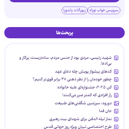
سرویس خواب نوزاد
زیورآلات پاندورا
پربحث‌ها
شهید رئیسی، مردی بود از جنس مردم، ساده‌زیست، پرکار و
بی‌ادعا.
کدهای پیشواز پویش چله دعای عهد
چطور خودمان را از نظر ذهنی ۳۸ برابر قوی‌تر کنیم؟
کن ۲۰۲۵؛ جشنواره‌ای علیه خانواده
راز افرادی که کمتر ضرر می‌کنند!
دورود، سرزمین شگفتی‌های طبیعت
جان فدا
نماز لیله الدفن برای شهدای بیت رهبری
طرح اختصاصی تبیان ویژه روز جهانی قدس