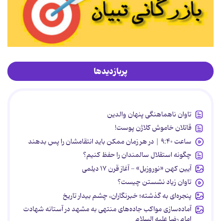
پربازدیدها
تاوان ناهماهنگی پنهان والدین
قاتلان خاموش کلاژن پوست!
ساعت ۹:۴۰ | در هر زمان ممکن باید انتقامشان را پس بدهند
چگونه استقلال سالمندان را حفظ کنیم؟
آیین کهن «نوروزبل» - آغاز قرن ۱۷ دیلمی
تاوان زیاد نشستن چیست؟
پنجره‌ای به گذشته؛ خبرنگاران، چشم بیدار تاریخ
آماده‌سازی مواکب جاده‌های منتهی به مشهد در آستانه شهادت
امام رضا علیه السلام