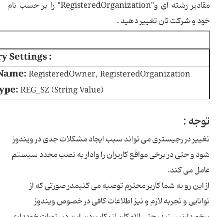
مقادیر رشته ای و"RegisteredOrganization" را بر حسب نام
خود و شرکت تان تغییر دهید .
y Settings :
Name:
RegisteredOwner, RegisteredOrganization
ype:
REG_SZ (String Value)
توجه :
تغییر در رجیستری می تواند سبب ایجاد مشکلات جدی در ویندوز
شود و حتی در برخی مواقع کاربران را وادار به نصب مجدد سیستم
عامل می کند.
از این رو به شما کاربر محترم توصیه می کنیمدر صورتی که از
توانایی و تجربه لازم و نیز اطلاعات کافی در خصوص ویندوز
برخوردارنیستید، حتی الامکان از بکار بردن این دستورات خودداری