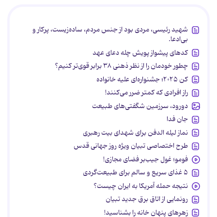
شهید رئیسی، مردی بود از جنس مردم، ساده‌زیست، پرکار و
بی‌ادعا.
کدهای پیشواز پویش چله دعای عهد
چطور خودمان را از نظر ذهنی ۳۸ برابر قوی‌تر کنیم؟
کن ۲۰۲۵؛ جشنواره‌ای علیه خانواده
راز افرادی که کمتر ضرر می‌کنند!
دورود، سرزمین شگفتی‌های طبیعت
جان فدا
نماز لیله الدفن برای شهدای بیت رهبری
طرح اختصاصی تبیان ویژه روز جهانی قدس
فومو؛ غول جیب‌بر فضای مجازی!
۵ غذای سریع و سالم برای طبیعت‌گردی
نتیجه حمله آمریکا به ایران چیست؟
رونمایی از اتاق برق جدید تبیان
زهرهای پنهان خانه را بشناسید!