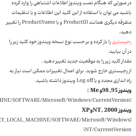
در صورتی که هنگام نصب ویندوز اطلاعات اشتباهی را وارد کرده
باشید می توان با استفاده از این کلید این اطلاعات و یا تنظیمات
متفرقه دیگری همانند ProductID و یا ProductName را تغییر
دهید.
رجیستری
را باز کرده و بر حسب نوع نسخه ویندوز خود کلید زیر را
در آن بیابید.
مقدار کلید زیر را به موقعیت جدید تغییر دهید .
از رجیستری خارج شوید. برای اعمال تغییرات ممکن است نیاز به
راه اندازی مجدد و یا Log off ویندوز داشته باشید.
ویندوز
95, 98و Me :
[HKEY_LOCAL_MACHINE/SOFTWARE/Microsoft/Windows/CurrentVersion]
ویندوز NT, 2000و XP
EY_LOCAL_MACHINE/SOFTWARE/Microsoft/Windows
NT/CurrentVersion]