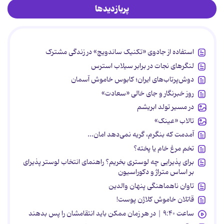
پربازدیدها
استفاده از جادوی «تکنیک ساندویچ» در زندگی مشترک
لنگرهای نجات در برابر سیلاب استرس
دوش‌پرتاب‌های ایران؛ کابوس خاموش آسمان
روز خبرنگار و جای خالی «سعادت»
در مسیر تولد ابریشم
تالاب «عینک»
آمدمت که بنگرم، گریه نمی‌دهد امان...
تخم مرغ خام یا پخته؟
برای پذیرایی چه لوستری بخریم؟ راهنمای انتخاب لوستر پذیرای
بر اساس متراژ و دکوراسیون
تاوان ناهماهنگی پنهان والدین
قاتلان خاموش کلاژن پوست!
ساعت ۹:۴۰ | در هر زمان ممکن باید انتقامشان را پس بدهند