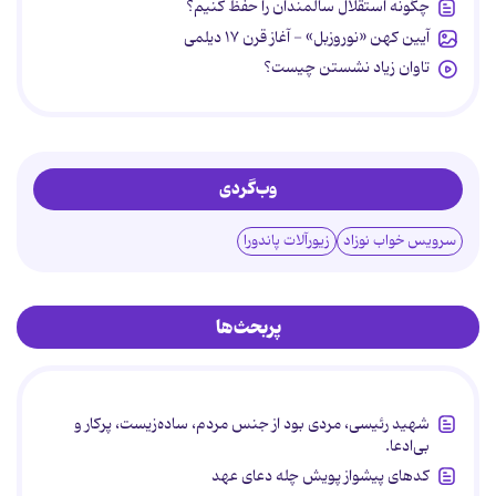
چگونه استقلال سالمندان را حفظ کنیم؟
آیین کهن «نوروزبل» - آغاز قرن ۱۷ دیلمی
تاوان زیاد نشستن چیست؟
وب‌گردی
سرویس خواب نوزاد
زیورآلات پاندورا
پربحث‌ها
شهید رئیسی، مردی بود از جنس مردم، ساده‌زیست، پرکار و
بی‌ادعا.
کدهای پیشواز پویش چله دعای عهد