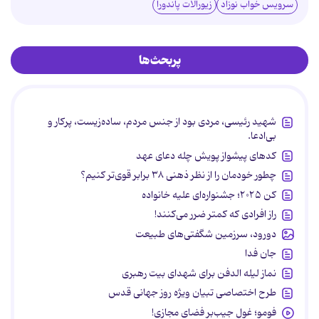
سرویس خواب نوزاد
زیورآلات پاندورا
پربحث‌ها
شهید رئیسی، مردی بود از جنس مردم، ساده‌زیست، پرکار و
بی‌ادعا.
کدهای پیشواز پویش چله دعای عهد
چطور خودمان را از نظر ذهنی ۳۸ برابر قوی‌تر کنیم؟
کن ۲۰۲۵؛ جشنواره‌ای علیه خانواده
راز افرادی که کمتر ضرر می‌کنند!
دورود، سرزمین شگفتی‌های طبیعت
جان فدا
نماز لیله الدفن برای شهدای بیت رهبری
طرح اختصاصی تبیان ویژه روز جهانی قدس
فومو؛ غول جیب‌بر فضای مجازی!