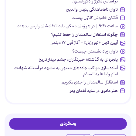
بر اساس متراژ و دکوراسیون
تاوان ناهماهنگی پنهان والدین
قاتلان خاموش کلاژن پوست!
ساعت ۹:۴۰ | در هر زمان ممکن باید انتقامشان را پس بدهند
چگونه استقلال سالمندان را حفظ کنیم؟
آیین کهن «نوروزبل» - آغاز قرن ۱۷ دیلمی
تاوان زیاد نشستن چیست؟
پنجره‌ای به گذشته؛ خبرنگاران، چشم بیدار تاریخ
آماده‌سازی مواکب جاده‌های منتهی به مشهد در آستانه شهادت
امام رضا علیه السلام
استقلال سالمندان را جدی بگیریم!
هنر مادری در سایه‌ فقدان پدر
وب‌گردی