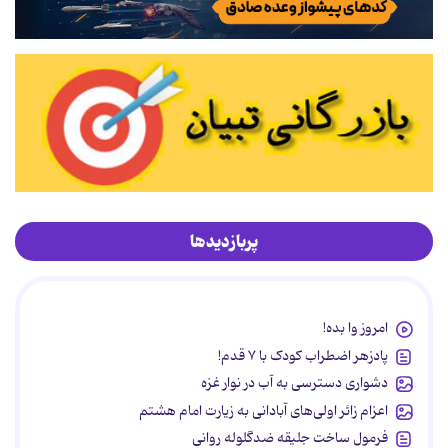
پربازدیدها
امروز وا بده!
پادزهر اضطراب کودک با ۷ قدم!
دشواری دسترسی به آب در نوار غزه
اعزام زائر اولی‌های آبادانی به زیارت امام هشتم
فرمول ساخت جلیقه ضدگلوله روانی