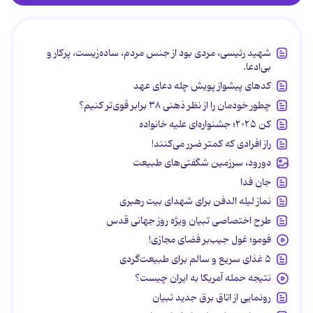
شهید رئیسی، مردی بود از جنس مردم، ساده‌زیست، پرکار و
بی‌ادعا.
کدهای پیشواز پویش چله دعای عهد
چطور خودمان را از نظر ذهنی ۳۸ برابر قوی‌تر کنیم؟
کن ۲۰۲۵؛ جشنواره‌ای علیه خانواده
راز افرادی که کمتر ضرر می‌کنند!
دورود، سرزمین شگفتی‌های طبیعت
جان فدا
نماز لیله الدفن برای شهدای بیت رهبری
طرح اختصاصی تبیان ویژه روز جهانی قدس
فومو؛ غول جیب‌بر فضای مجازی!
۵ غذای سریع و سالم برای طبیعت‌گردی
نتیجه حمله آمریکا به ایران چیست؟
رونمایی از اتاق برق جدید تبیان