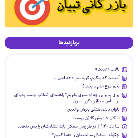
پربازدیدها
تالاب «عینک»
آمدمت که بنگرم، گریه نمی‌دهد امان...
تخم مرغ خام یا پخته؟
برای پذیرایی چه لوستری بخریم؟ راهنمای انتخاب لوستر پذیرای
بر اساس متراژ و دکوراسیون
تاوان ناهماهنگی پنهان والدین
قاتلان خاموش کلاژن پوست!
ساعت ۹:۴۰ | در هر زمان ممکن باید انتقامشان را پس بدهند
چگونه استقلال سالمندان را حفظ کنیم؟