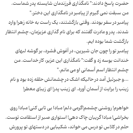
حضرت پاسخ دادند:" نامگذاری فرزندمان شایسته پدر شماست.
پیامبر در سفر بودند. وقتی بازگشتند، یک راست به خانه زهرا وارد
شدند. پدر و مادرت گفتند که برای نام گذاری عزیزمان، چشم انتظار
پیامبر تو را چون جان شیرین، در آغوش فشرد، بر گوشه لبهای
خندانت بوسه زد و گفت:" نامگذاری این عزیر، کار خداست. من
...و جبرئیل آمد در حالیکه اشک در چشمانش حلقه زده بود و نام
خواهرم! روشنی چشمم!گرمی دلم! مبادا بی تابی کنی! مبادا روی
بخراشی! مبادا گریبان چاک دهی! استواری صبر از استقامت توست.
حلم در کلاس تو درس می خواند، شکیبایی در دستهای تو پرورش