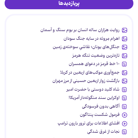
پربازدیدها
روایت هزاران ساله انسان بر بوم سنگ و آسمان
اهرام مِروئه در سایه جنگ سودان
جنگل‌های یونان؛ نقاشیِ سوخته‌ی زمین
تازه‌ترین وضعیت تنگه هرمز
۱۰ خط قرمز در دعوای همسران
جمع‌آوری موکب‌های اربعین در کربلا
بازگشت زوار اربعین حسینی از مرز مهران
شاه کلید دوستی با حضرت امیر
اوکراین سند منگوله‌دار آمریکا!
آگاهی بدون فرسودگی
فرمول شکست پنتاگون
افشای اطلاعات برای ترور بارون ترامپ
نجات از غرق شدگی