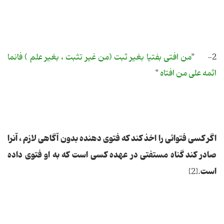
2- "
من افتى بفتیا بغیر ثبت (من غیر تثبت ، بغیر علم ) فانما
اثمه على من افتاه
"
اگر كسى فتوائى را اخذ كند كه فتوى دهنده بدون آگاهى لازم ، آنرا
صادر كند گناه مستفتى در عهده كسى است كه به او فتوى داده
است
.[2]