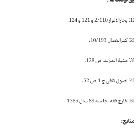
پی نوشت ها :
[1] بحارالانوار 2/110 و 121 و 124.
[2] كنزالعمال 10/193.
[3] منیة المرید، ص 128.
[4] اصول كافى ج 1,ص 52.
[5] خارج فقه، جلسه 89 سال 1385.
منابع: