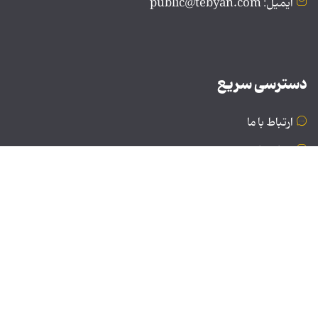
ایمیل: public@tebyan.com
دسترسی سریع
ارتباط با ما
درباره ما
نسخه دسکتاپ
© تمامی حقوق برای موسسه فرهنگی و هنری تبیان محفوظ
است | نقل مطالب با ذکر منبع بلامانع است.