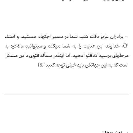
- برادران عزیز دقت کنید شما در مسیر اجتهاد هستید، و انشاء
الله خداوند این عنایت را به شما مى‏كند و مى‏توانید بالاخره به
مرحله‏اى برسید كه فتوا دهید، اما اینقدر مسأله فتوى دادن مشكل
است كه به این جهاتش باید خیلى توجه كنید"[5]