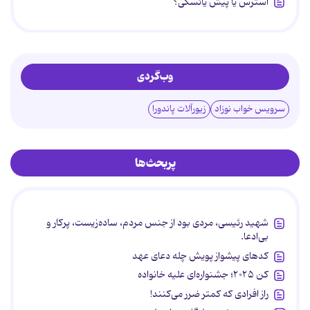
استرس یا پیش یائسگی؟
وب‌گردی
سرویس خواب نوزاد
زیورآلات پاندورا
پربحث‌ها
شهید رئیسی، مردی بود از جنس مردم، ساده‌زیست، پرکار و
بی‌ادعا.
کدهای پیشواز پویش چله دعای عهد
کن ۲۰۲۵؛ جشنواره‌ای علیه خانواده
راز افرادی که کمتر ضرر می‌کنند!