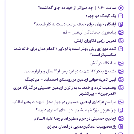
ساعت ۹:۴۰ | چه میراثی از خود به جای گذاشت؟
یک کودک دو چهره!
آزادگان جهان برای حذف ترامپ دست به کار شدند؟
پیاده‌روی جاماندگان اربعین - قم
تمرین رزمی تکاوران ارتش
کمد دیواری ریلی بهتر است یا لولایی؟ کدام مدل برای خانه شما
مناسب‌تر است؟
میانکاله در آتش
تشییع پیکر ۱۱۲ شهید در غزه پس از ۳ سال زیر آوار ماندن
آیین تعزیه‌خوانی اربعین در روستای احمدآباد - میانجلگه
وضعیت تردد و خدمات به زائران اربعین حسینی در گذرگاه مرزی
«تمرچین» - پیرانشهر
مراسم عزاداری اربعینِ حسینی در جوار محل شهادت رهبر انقلاب
چرا هرچی بزرگ‌تر میشیم، دوستای کمتری داریم؟
اربعین حسینی در حرم مطهر امام رضا علیه السلام
راز محبوبیت غمگین‌نمایی در فضای مجازی