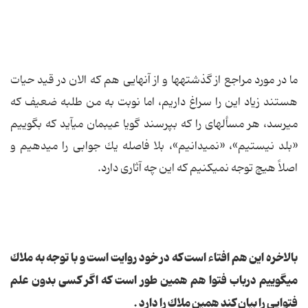
ما در مورد مراجع از گذشته‏ها و از آنهایى هم كه الان در قید حیات
هستند زیاد این را سراغ داریم، اما نوبت به من طلبه‏ ضعیف كه
میرسد، هر مسأله‏اى را كه بپرسند گویا عیبمان مى‏آید كه بگوییم
«بلد نیستیم»، «نمى‏دانیم»، بلا فاصله یك جوابى را مى‏دهیم و
اصلاً هیچ توجه نمى‏كنیم كه این چه آثارى دارد.
بالاخره این هم افتاء است كه در خود روایت است و با توجه به ملاك
مى‏گوییم درباب فتوا هم همین طور است که اگر كسى بدون علم
فتوایی را بیان كند همین ملاك را دارد .