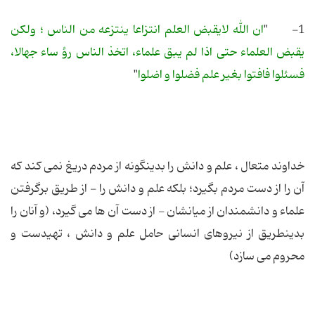
1- "
ان الله لایقبض العلم انتزاعا ینتزعه من الناس ؛ ولكن
یقبض العلماء حتى اذا لم یبق علماء، اتخذ الناس رؤ ساء جهالا،
فسئلوا فافتوا بغیر علم فضلوا و اضلوا
"
خداوند متعال ، علم و دانش را بدینگونه از مردم دریغ نمى كند كه
آن را از دست مردم بگیرد؛ بلكه علم و دانش را - از طریق برگرفتن
علماء و دانشمندان از میانشان - از دست آن ها مى گیرد، (و آنان را
بدینطریق از نیروهاى انسانى حامل علم و دانش ، تهیدست و
محروم مى سازد)