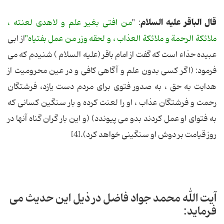
قال الباقر علیه السلام
: "
من افتى بغیر علم و لاهدى لعنته ،
ملائكة الرحمة و ملائكة العذاب ، و لحقه وزر من عمل بفتیاه"
از ابى
عبیده حذاء است كه گفت از امام باقر (علیه السلام ) شنیدم كه مى
فرمود: (اگر كسى بدون علم و آگاهى كافى و در عین محرومیت از
هدایت به حق ، به صدور فتوى براى مردم دست یازد، فرشتگان
رحمت و فرشتگان عذاب ، او را لعنت كرده و بار سنگین كسانى كه
به فتواى او عمل كردند بدو مى پیوندد) (و این بار گران گناه آنها در
روز قیامت بر دوش او سنگینى خواهد كرد).[4]
آیت الله محمد جواد فاضل در ذیل این حدیث می
فرماید: