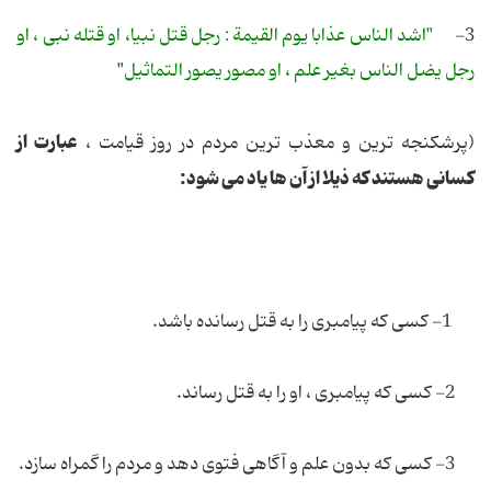
3-
"اشد الناس عذابا یوم القیمة : رجل قتل نبیا، او قتله نبى ، او
رجل یضل الناس بغیر علم ، او مصور یصور التماثیل
"
عبارت از
(پرشكنجه ترین و معذب ترین مردم در روز قیامت ،
كسانى هستند كه ذیلا از آن ها یاد مى شود:
1- كسى كه پیامبرى را به قتل رسانده باشد.
2- كسى كه پیامبرى ، او را به قتل رساند.
3- كسى كه بدون علم و آگاهى فتوى دهد و مردم را گمراه سازد.