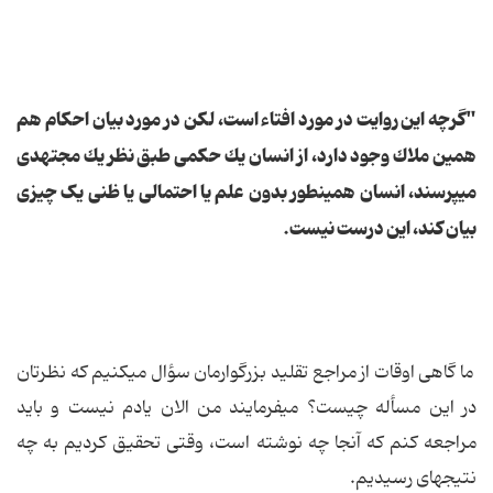
"گرچه این روایت در مورد افتاء است، لکن در مورد بیان احكام هم
همین ملاك وجود دارد، از انسان یك حكمى طبق نظر یك مجتهدى
مى‏پرسند، انسان همینطور بدون علم یا احتمالى یا ظنى یک چیزی
بیان كند، این درست نیست.
ما گاهى اوقات از مراجع تقلید بزرگوارمان سؤال مى‏كنیم كه نظرتان
در این مسأله چیست؟ مى‏فرمایند من الان یادم نیست و باید
مراجعه كنم كه آنجا چه نوشته است، وقتى تحقیق كردیم به چه
نتیجه‏اى رسیدیم.