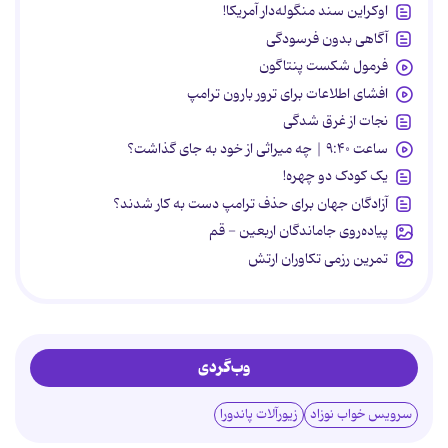
اوکراین سند منگوله‌دار آمریکا!
آگاهی بدون فرسودگی
فرمول شکست پنتاگون
افشای اطلاعات برای ترور بارون ترامپ
نجات از غرق شدگی
ساعت ۹:۴۰ | چه میراثی از خود به جای گذاشت؟
یک کودک دو چهره!
آزادگان جهان برای حذف ترامپ دست به کار شدند؟
پیاده‌روی جاماندگان اربعین - قم
تمرین رزمی تکاوران ارتش
وب‌گردی
سرویس خواب نوزاد
زیورآلات پاندورا