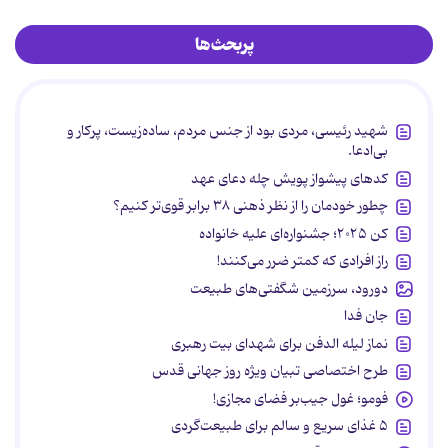
پربحث‌ها
شهید رئیسی، مردی بود از جنس مردم، ساده‌زیست، پرکار و
بی‌ادعا.
کدهای پیشواز پویش چله دعای عهد
چطور خودمان را از نظر ذهنی ۳۸ برابر قوی‌تر کنیم؟
کن ۲۰۲۵؛ جشنواره‌ای علیه خانواده
راز افرادی که کمتر ضرر می‌کنند!
دورود، سرزمین شگفتی‌های طبیعت
جان فدا
نماز لیله الدفن برای شهدای بیت رهبری
طرح اختصاصی تبیان ویژه روز جهانی قدس
فومو؛ غول جیب‌بر فضای مجازی!
۵ غذای سریع و سالم برای طبیعت‌گردی