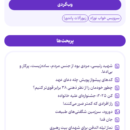
وب‌گردی
سرویس خواب نوزاد
زیورآلات پاندورا
پربحث‌ها
شهید رئیسی، مردی بود از جنس مردم، ساده‌زیست، پرکار و
بی‌ادعا.
کدهای پیشواز پویش چله دعای عهد
چطور خودمان را از نظر ذهنی ۳۸ برابر قوی‌تر کنیم؟
کن ۲۰۲۵؛ جشنواره‌ای علیه خانواده
راز افرادی که کمتر ضرر می‌کنند!
دورود، سرزمین شگفتی‌های طبیعت
جان فدا
نماز لیله الدفن برای شهدای بیت رهبری