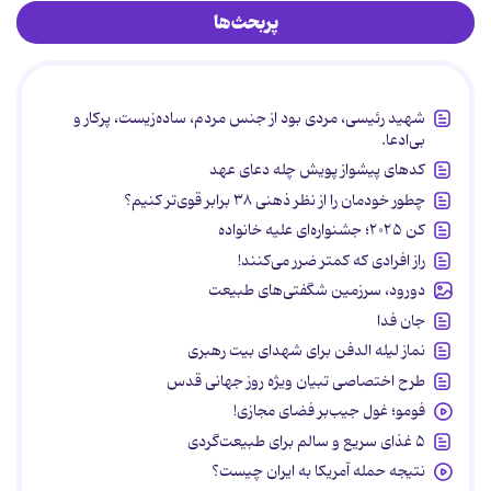
پربحث‌ها
شهید رئیسی، مردی بود از جنس مردم، ساده‌زیست، پرکار و
بی‌ادعا.
کدهای پیشواز پویش چله دعای عهد
چطور خودمان را از نظر ذهنی ۳۸ برابر قوی‌تر کنیم؟
کن ۲۰۲۵؛ جشنواره‌ای علیه خانواده
راز افرادی که کمتر ضرر می‌کنند!
دورود، سرزمین شگفتی‌های طبیعت
جان فدا
نماز لیله الدفن برای شهدای بیت رهبری
طرح اختصاصی تبیان ویژه روز جهانی قدس
فومو؛ غول جیب‌بر فضای مجازی!
۵ غذای سریع و سالم برای طبیعت‌گردی
نتیجه حمله آمریکا به ایران چیست؟