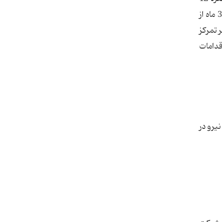
قانون بودجه سال 83 دولت را موظف به تمرکز کلیه فعالیت‌های مربوط به انرژی‌های نو در یک دستگاه اجرایی ظرف مدت 3 ماه از
178607/ مورخ 28/09/1383 را که مبنی بر تمرکز
قدامات
 نیرو در