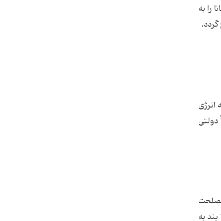
شرکت سانا را به
گردد.
ظور توسعه انرژی
 دولتی
سط مجمع تشخیص مصلحت
نظام تهیه و در تاریخ 03/11/1379 به تأیید مقام معظم رهبری رسیده و طی شماره 1/76230 ابلاغ گردیده است، 2 بند از 11 بند به