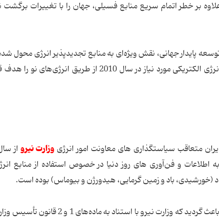
وه بر خطر اتمام سریع منابع فسیلی، جهان را با تغییرات برگشت نا
 توسعه پایدار جهانی، نقش ویژه‌ای به منابع تجدیدپذیر انرژی محول شد
به گونه‌ای که به طور مثال اتحادیه اروپا تولید 12% انرژی الکتریکی مورد نیاز در سال 2010 از طریق انرژی‌
وزارت نیرو
و ایران متعاقب سیاستگذاری های معاونت امور انرژی
ه اطلاعات و فن‌آوری های روز دنیا در خصوص استفاده از منابع انر
 (خورشیدی، باد و زمین گرمایی، هیدورژن و بیوماس) بوده است.
در اواخر سال 1378 حجم عملیات و تنوع انجام آن ها باعث گردید که وزارت نیرو با استناد به ماد