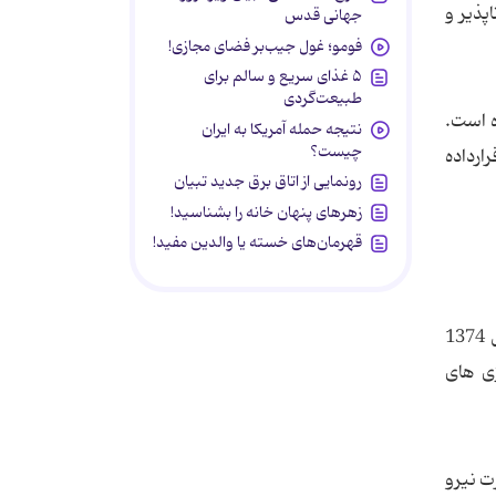
پذیر و
جهانی قدس
فومو؛ غول جیب‌بر فضای مجازی!
۵ غذای سریع و سالم برای
طبیعت‌گردی
ه است.
نتیجه حمله آمریکا به ایران
چیست؟
های نو را هدف قرارداده
رونمایی از اتاق برق جدید تبیان
زهرهای پنهان خانه را بشناسید!
قهرمان‌های خسته یا والدین مفید!
از سال 1374
ژی های
ه‌های 1 و 2 قانون تأسیس وزارت نیرو