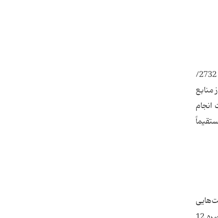
لذا شرکت سهامی سازمان انرژی‌های نو ایران (سانا) به شماره ثبت 161299 مورخ 30/01/1379 و به موجب مصوبه شماره 2732/
 از منابع
سئولیت انجام
رژی تجدیدپذیر را به عهده گرفت و از سال 82 خود مستقیماً
‌هایی
(ش) تبصره 12