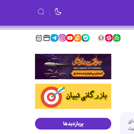
‌ای
پربازدیدها
یت