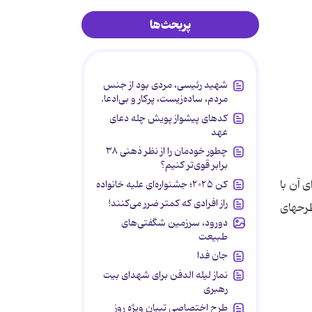
پربحث‌ها
شهید رئیسی، مردی بود از جنس
مردم، ساده‌زیست، پرکار و بی‌ادعا.
کدهای پیشواز پویش چله دعای
عهد
چطور خودمان را از نظر ذهنی ۳۸
برابر قوی‌تر کنیم؟
ای آن با
کن ۲۰۲۵؛ جشنواره‌ای علیه خانواده
راز افرادی که کمتر ضرر می‌کنند!
طرحهای
دورود، سرزمین شگفتی‌های
طبیعت
جان فدا
نماز لیله الدفن برای شهدای بیت
رهبری
طرح اختصاصی تبیان ویژه روز