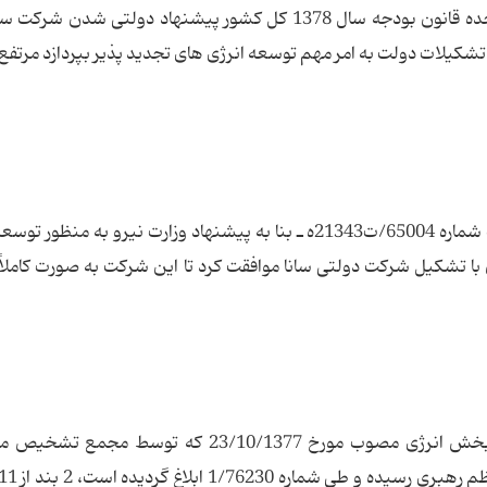
مصوب 28/11/1353 و هم چنین تبصره 2 ماده واحده قانون بودجه سال 1378 کل کشور پیشنهاد دولتی شدن 
ه تشکیلات دولت به امر مهم توسعه انرژی های تجدید پذیر بپردازد مرتفع 
سرانجام هیأت وزیران در تاریخ 08/12/1378 مصوب شماره 65004/ت21343ه ـ بنا به پیشنهاد وزارت نیرو به من
با تشکیل شرکت دولتی سانا موافقت کرد تا این شرکت به صورت کاملاً
این در حالی بود که در سیاست های کلی نظام در بخش انرژی مصوب مورخ 23/10/1377 که تو