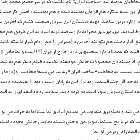
 مخاطبان عرضه شد «ساخت ایران» نام داشت که بر سر حضور محمدرضا گل
ز این شِبه ستاره هم فراوان نوشته شده و هم نویسنده اصلی کار خشایار
یم از تازه ترین شاهکار تهیه کنندگان این سریال صحبت کنیم که آخرین
 قالب یک دی.وی.دی مجزا به بازار عرضه کرده اند تا به این طریق هم م
لم که عمدتا درباره سختیهای کار در خارج از ایران(!!!) است و نماهایی ا
لم، فروشندگان محصولات خانگی موظفند یک عدد فیلم دیگر هم به شما 
ست نسبت به مخاطب «ساخت ایران» رعایت می شده! مخاطب روزگار ما را
ه حداقل چند قسمت زودتر از این به پایان رسیده بود را نفهمیده و بعد
به داستان سریال سوء استفاده کرده و یک سکانس دو دقیقه ای را به قی
دل می شد و تصاویری متفاوت می دیدیم ایرادی نداشت اما به جرات می تو
ه در تاریخ سینما، تلویزیون و حتی شبکه نمایش خانگی وجود داشته؛