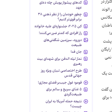
زار در
کدهای پیشواز پویش چله دعای
عهد
 الوند
چطور خودمان را از نظر ذهنی ۳۸
 سکانس
برابر قوی‌تر کنیم؟
خاطبان
کن ۲۰۲۵؛ جشنواره‌ای علیه خانواده
راز افرادی که کمتر ضرر می‌کنند!
دورود، سرزمین شگفتی‌های
ز پشت
طبیعت
رایگان
جان فدا
 نمی
نماز لیله الدفن برای شهدای بیت
رهبری
طرح اختصاصی تبیان ویژه روز
مت یک
جهانی قدس
فومو؛ غول جیب‌بر فضای مجازی!
ان گفت
۵ غذای سریع و سالم برای
طبیعت‌گردی
 برای
نتیجه حمله آمریکا به ایران
چیست؟