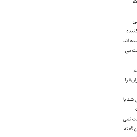
که
ی
کننده
ده اند
حت می
م
ن» را
 شد با
بت نمی
ن گفته