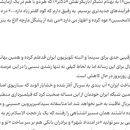
ین») به بهنام تشکر (بازیگر نقش «دکتر») که هر دو با هم در یک آزمایشگ
رآیندهای جدیدتری برسیم. یه رفیق دارم که کود کفتر زیاد داره...» در دی
سین» عود کرده و اظهار می دارد:«می شه از پشگل مارچه الاغ به بنز
بی جدی برای سینما و البته تلویزیون ایران قدعلم کرده و همین بهانه
 برای این رسانه اما به لحاظ کیفی نه تنها رشدی نسبی را در این عرصه
ت ایران» آب بندی به سریال آغاز شده و خشایار الوند که سناریوی اصلی
همین شبکه ایران خودمان از این مساله صحبت کرد که فیلمبرداری منطبق
یال عاقبت به خیر نخواهد شد اما متاسفانه سیدامیرپروین حسینی و 
ده داشتند همان مسیر اشتباهی را رفتند که یک بار حجت الاسلام زم به 
 بر سر تولید «در امتداد شهر» و برادران بانکی هم بر سر ساخت «تو و 