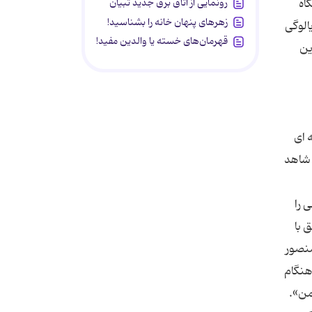
رونمایی از اتاق برق جدید تبیان
اه
زهرهای پنهان خانه را بشناسید!
الوگی
قهرمان‌های خسته یا والدین مفید!
ین
 ای
 شاهد
 را
 با
منصور
هنگام
من».