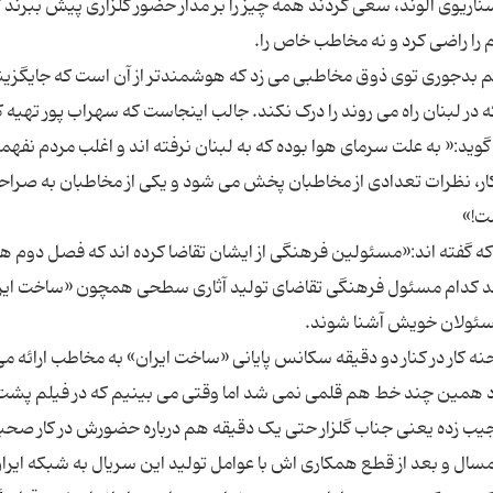
سناریوی الوند، سعی کردند همه چیز را بر مدار حضور گلزاری پیش ببرند 
هم بدجوری توی ذوق مخاطبی می زد که هوشمندتر از آن است که جایگزین
در لبنان راه می روند را درک نکند. جالب اینجاست که سهراب پور تهیه 
د:« به علت سرمای هوا بوده که به لبنان نرفته اند و اغلب مردم نفهمی
 کار، نظرات تعدادی از مخاطبان پخش می شود و یکی از مخاطبان به صرا
که گفته اند:«مسئولین فرهنگی از ایشان تقاضا کرده اند که فصل دوم ه
ند کدام مسئول فرهنگی تقاضای تولید آثاری سطحی همچون «ساخت ایرا
ه کار در کنار دو دقیقه سکانس پایانی «ساخت ایران» به مخاطب ارائه می
کرد همین چند خط هم قلمی نمی شد اما وقتی می بینیم که در فیلم پشت
جیب زده یعنی جناب گلزار حتی یک دقیقه هم درباره حضورش در کار صح
 امسال و بعد از قطع همکاری اش با عوامل تولید این سریال به شبکه ایرا