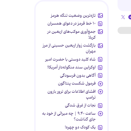
تازه‌ترین وضعیت تنگه هرمز
۱۰ خط قرمز در دعوای همسران
جمع‌آوری موکب‌های اربعین در
کربلا
بازگشت زوار اربعین حسینی از مرز
مهران
شاه کلید دوستی با حضرت امیر
اوکراین سند منگوله‌دار آمریکا!
آگاهی بدون فرسودگی
فرمول شکست پنتاگون
افشای اطلاعات برای ترور بارون
ترامپ
نجات از غرق شدگی
ساعت ۹:۴۰ | چه میراثی از خود به
جای گذاشت؟
یک کودک دو چهره!