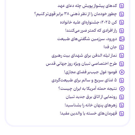
کدهای پیشواز پویش چله دعای عهد
چطور خودمان را از نظر ذهنی ۳۸ برابر قوی‌تر کنیم؟
کن ۲۰۲۵؛ جشنواره‌ای علیه خانواده
راز افرادی که کمتر ضرر می‌کنند!
دورود، سرزمین شگفتی‌های طبیعت
جان فدا
نماز لیله الدفن برای شهدای بیت رهبری
طرح اختصاصی تبیان ویژه روز جهانی قدس
فومو؛ غول جیب‌بر فضای مجازی!
۵ غذای سریع و سالم برای طبیعت‌گردی
نتیجه حمله آمریکا به ایران چیست؟
رونمایی از اتاق برق جدید تبیان
زهرهای پنهان خانه را بشناسید!
قهرمان‌های خسته یا والدین مفید!