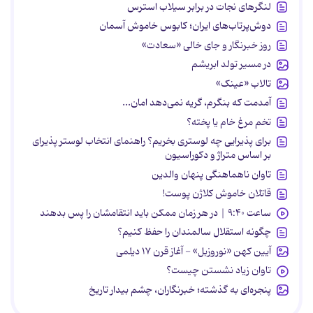
لنگرهای نجات در برابر سیلاب استرس
دوش‌پرتاب‌های ایران؛ کابوس خاموش آسمان
روز خبرنگار و جای خالی «سعادت»
در مسیر تولد ابریشم
تالاب «عینک»
آمدمت که بنگرم، گریه نمی‌دهد امان...
تخم مرغ خام یا پخته؟
برای پذیرایی چه لوستری بخریم؟ راهنمای انتخاب لوستر پذیرای
بر اساس متراژ و دکوراسیون
تاوان ناهماهنگی پنهان والدین
قاتلان خاموش کلاژن پوست!
ساعت ۹:۴۰ | در هر زمان ممکن باید انتقامشان را پس بدهند
چگونه استقلال سالمندان را حفظ کنیم؟
آیین کهن «نوروزبل» - آغاز قرن ۱۷ دیلمی
تاوان زیاد نشستن چیست؟
پنجره‌ای به گذشته؛ خبرنگاران، چشم بیدار تاریخ