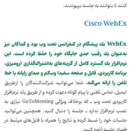
كنند تا بتوانند به جلسه بپیوندند.
Cisco WebEx
WebEx یك پیشگام در كنفرانس تحت وب بود و كماكان نیز
به‌عنوان یك رقیب جدی جایگاه خود را حفظ كرده است. این
نرم‌افزار یك گستره كامل از گزینه‌های به‌اشتراك‌گذاری (رومیزی،
برنامه كاربردی، فایل و صفحه سفید) وب‌كم و صدای رایانه یا خط
تلفن را ارائه می‌كند.
شما می‌توانید شركت‌كنندگان را ازطریق
ایمیل، تماس تلفنی یا پیام كوتاه دعوت كرده و از طریق یك نرم‌افزار
كاربردی تحت وب ـ كه برخلاف ویژگی GoToMeeting نیازی به
نصب نرم‌افزار ندارد ـ جلسه را دنبال كنید. همچنین می‌توانید
جلسات خود را ضبط كرده و نتایج را همراه با فایل‌های مرتبط در
فضای جلسه آپلود كنید.