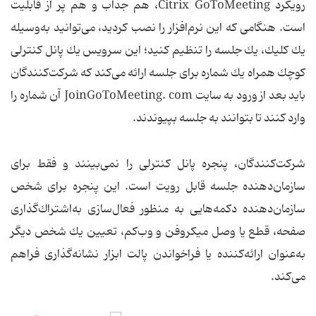
رویكرد Citrix GoToMeeting، هم جذاب و هم پر از قابلیت
است. هنگامی كه این نرم‌افزار را نصب كردید، می‌توانید به‌وسیله
یك كلیك، یك جلسه را تنظیم كنید؛ این سرویس یك پانل كنترلی
كوچك همراه یك شماره برای جلسه ارائه می‌كند كه شركت‌كنندگان
باید بعد از ورود به سایت JoinGoToMeeting. com آن شماره را
وارد كنند تا بتوانند به جلسه بپیوندند.
شركت‌كنندگان، پنجره پانل كنترلی را نمی‌بینند و فقط برای
سازمان‌دهنده جلسه قابل رویت است. این پنجره برای شخص
سازمان‌دهنده دكمه‌هایی به منظور فعال‌سازی به‌اشتراك‌گذاری
صفحه، قطع یا وصل میكروفن و وب‌كم، تعیین یك شخص دیگر
به‌عنوان ارائه‌كننده یا فراخواندن پالت ابزار نشانه‌گذاری فراهم
می‌كند.