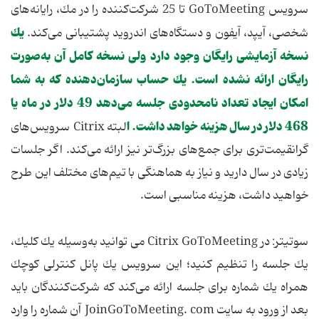
سرویس GoToMeeting تا 25 شركت‌كننده را در مك، رایانه‌های
یك
شخصی، آیپد، آیفون و دستگاه‌های اندروید پشتیبانی می‌كند.
نسخه آزمایشی رایگان وجود دارد ولی نسخه كامل آن به‌صورت
رایگان ارائه نشده است. یك حساب سازمان‌دهنده كه به شما
امكان ایجاد تعداد نامحدودی جلسه می‌دهد 49 دلار در ماه یا
468 دلار در سال هزینه خواهد داشت. ا
لبته Citrix سرویس‌های
گرانقیمت‌تری برای جمع‌های بزرگ‌تر نیز ارائه می‌كند. اگر جلسات
زیادی در سال دارید و نیاز به هماهنگی با تیم‌های مختلف این طرح
خواهید داشت، هزینه مناسبی است.
سوتیتر: در Citrix GoToMeeting می توانید به‌وسیله یك كلیك،
یك جلسه را تنظیم كنید؛ این سرویس یك پانل كنترلی كوچك
همراه یك شماره برای جلسه ارائه می‌كند كه شركت‌كنندگان باید
بعد از ورود به سایت JoinGoToMeeting. com آن شماره را وارد